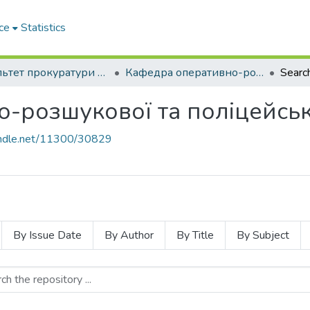
ce
Statistics
Факультет прокуратури та слідства (кримінальної юстиції)
Кафедра оперативно-розшукової та поліцейської діяльності
Searc
-розшукової та поліцейсько
handle.net/11300/30829
By Issue Date
By Author
By Title
By Subject