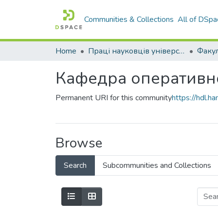
Communities & Collections
All of DSpa
Home
Праці науковців університету
Кафедра оперативно
Permanent URI for this community
https://hdl.
Browse
Search
Subcommunities and Collections