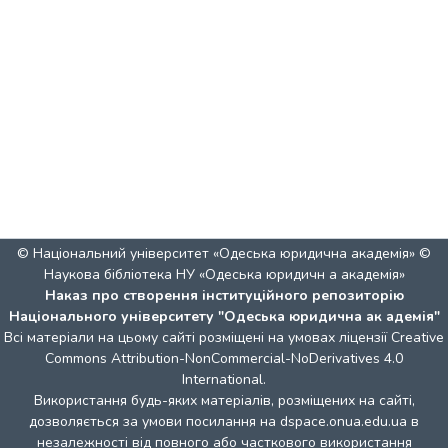
© Національний університет «Одеська юридична академія» ©
Наукова бібліотека НУ «Одеська юридичн а академія»
Наказ про створення інституційного репозиторію
Національного університету "Одеська юридична ак адемія"
Всі матеріали на цьому сайті розміщені на умовах ліцензії
Creative
Commons Attribution-NonCommercial-NoDerivatives 4.0
International
.
Використання будь-яких матеріалів, розміщених на сайті,
дозволяється за умови посилання на dspace.onua.edu.ua в
незалежності від повного або часткового використання