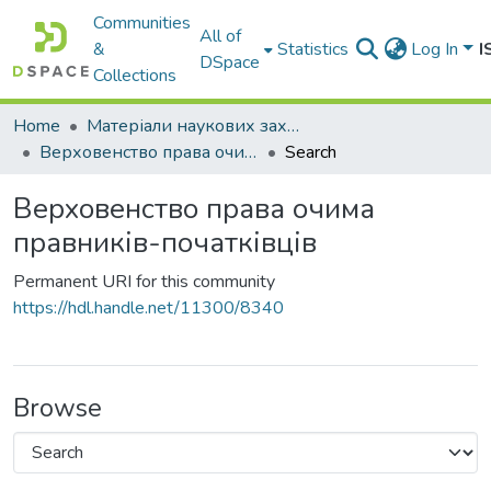
Communities
All of
&
Statistics
Log In
I
DSpace
Collections
Home
Матеріали наукових заходів
Верховенство права очима правників-початківців
Search
Верховенство права очима
правників-початківців
Permanent URI for this community
https://hdl.handle.net/11300/8340
Browse