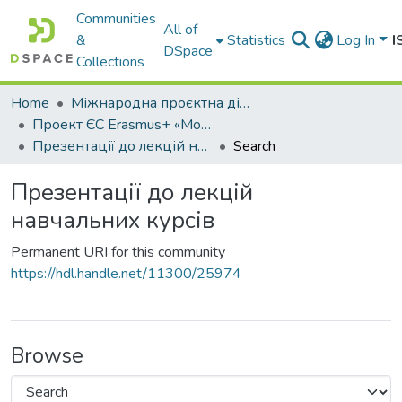
Communities
All of
&
Statistics
Log In
I
DSpace
Collections
Home
Міжнародна проєктна діяльність
Проект ЄС Erasmus+ «Модернізація магістерських програм для майбутніх суддів, прокурорів, слідчих з урахуванням європейських стандартів з прав людини» (CRIMHUM) = Criminal Justice in Preparation of Future Judges, Prosecutors, Investigators With Respect to European Standard on Human Rights
Презентації до лекцій навчальних курсів
Search
Презентації до лекцій
навчальних курсів
Permanent URI for this community
https://hdl.handle.net/11300/25974
Browse