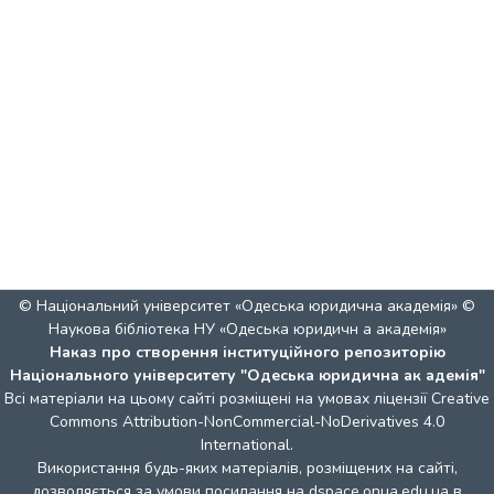
© Національний університет «Одеська юридична академія» ©
Наукова бібліотека НУ «Одеська юридичн а академія»
Наказ про створення інституційного репозиторію
Національного університету "Одеська юридична ак адемія"
Всі матеріали на цьому сайті розміщені на умовах ліцензії
Creative
Commons Attribution-NonCommercial-NoDerivatives 4.0
International
.
Використання будь-яких матеріалів, розміщених на сайті,
дозволяється за умови посилання на dspace.onua.edu.ua в