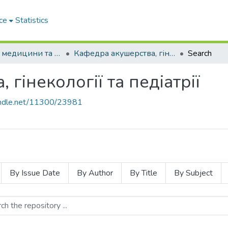
ce
Statistics
Факультет медицини та громадського здоров'я Міжнародного університету
Кафедра акушерства, гінекології та педіатрії
Search
гінекології та педіатрії
handle.net/11300/23981
By Issue Date
By Author
By Title
By Subject