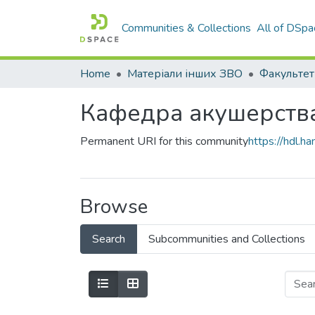
Communities & Collections
All of DSpa
Home
Матеріали інших ЗВО
Кафедра акушерства, 
Permanent URI for this community
https://hdl.
Browse
Search
Subcommunities and Collections