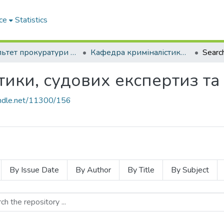
ce
Statistics
Факультет прокуратури та слідства (кримінальної юстиції)
Кафедра криміналістики, судових експертиз та поліграфології
Searc
ики, судових експертиз та
handle.net/11300/156
By Issue Date
By Author
By Title
By Subject