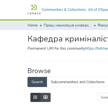
Communities & Collections
All of DSpa
Home
Праці науковців університету
Кафедра криміналіст
Permanent URI for this community
https://hdl.
Browse
Search
Subcommunities and Collections