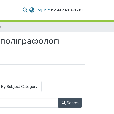
Log In
ISSN 2413‑1261
h
 поліграфології
By Subject Category
Search