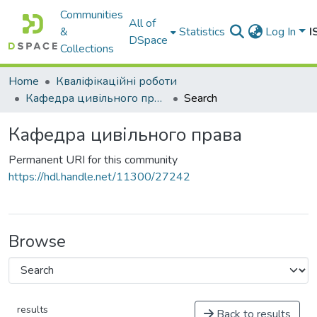
Communities
All of
&
Statistics
Log In
I
DSpace
Collections
Home
Кваліфікаційні роботи
Кафедра цивільного права
Search
Кафедра цивільного права
Permanent URI for this community
https://hdl.handle.net/11300/27242
Browse
results
Back to results