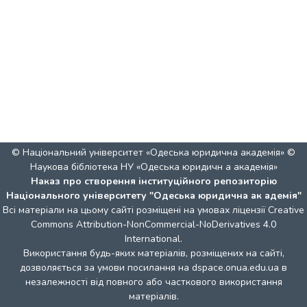
© Національний університет «Одеська юридична академія» ©
Наукова бібліотека НУ «Одеська юридичн а академія»
Наказ про створення інституційного репозиторію
Національного університету "Одеська юридична ак адемія"
Всі матеріали на цьому сайті розміщені на умовах ліцензії
Creative
Commons Attribution-NonCommercial-NoDerivatives 4.0
International
.
Використання будь-яких матеріалів, розміщених на сайті,
дозволяється за умови посилання на dspace.onua.edu.ua в
незалежності від повного або часткового використання
матеріалів.