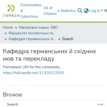
Communities
All of
&
Statistics
Log In
I
DSpace
Collections
Home
Матеріали інших ЗВО
Факультет лінгвістики та перекладу Міжнародного університету
Кафедра германських й східних мов та перекладу
Search
Кафедра германських й східних
мов та перекладу
Permanent URI for this community
https://hdl.handle.net/11300/23550
Browse