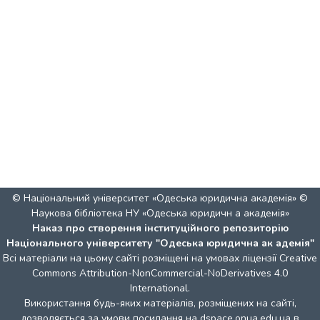
© Національний університет «Одеська юридична академія» ©
Наукова бібліотека НУ «Одеська юридичн а академія»
Наказ про створення інституційного репозиторію
Національного університету "Одеська юридична ак адемія"
Всі матеріали на цьому сайті розміщені на умовах ліцензії
Creative
Commons Attribution-NonCommercial-NoDerivatives 4.0
International
.
Використання будь-яких матеріалів, розміщених на сайті,
дозволяється за умови посилання на dspace.onua.edu.ua в