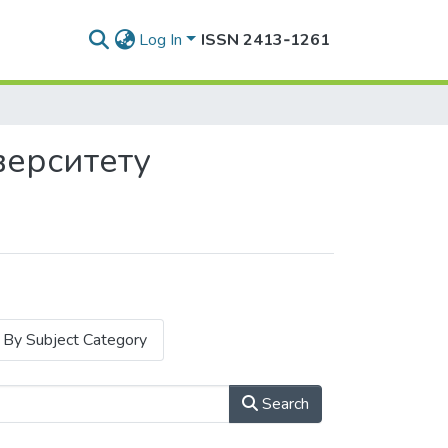
Log In
ISSN 2413‑1261
верситету
By Subject Category
Search