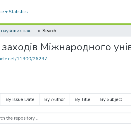
ce
Statistics
Матеріали наукових заходів Міжнародного університету
Search
 заходів Міжнародного уні
handle.net/11300/26237
By Issue Date
By Author
By Title
By Subject