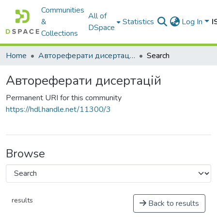
Communities
All of
&
Statistics
Log In
I
DSpace
Collections
Home
Автореферати дисертацій
Search
Автореферати дисертацій
Permanent URI for this community
https://hdl.handle.net/11300/3
Browse
results
Back to results