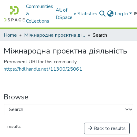
Communities
All of
&
Statistics
Log In
I
DSpace
Collections
Home
Міжнародна проєктна діяльність
Search
Міжнародна проєктна діяльність
Permanent URI for this community
https://hdl.handle.net/11300/25061
Browse
results
Back to results