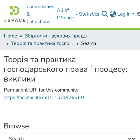
Communities
All of
&
Statistics
Log In
I
DSpace
Collections
Home
Збірники наукових праць
Теорія та практика господарського права і процесу: виклики
Search
Теорія та практика
господарського права і процесу:
виклики
Permanent URI for this community
https://hdl.handle.net/11300/26960
Browse