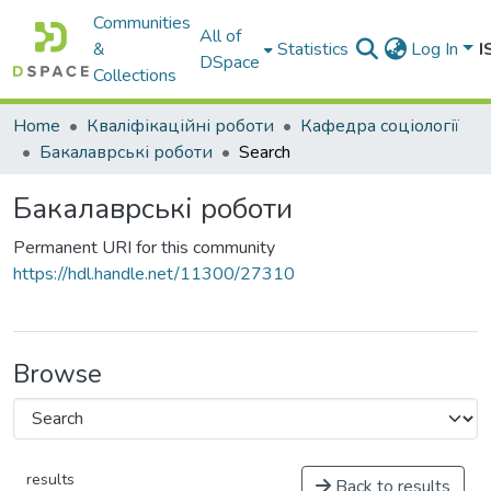
Communities
All of
&
Statistics
Log In
I
DSpace
Collections
Home
Кваліфікаційні роботи
Кафедра соціології
Бакалаврські роботи
Search
Бакалаврські роботи
Permanent URI for this community
https://hdl.handle.net/11300/27310
Browse
results
Back to results