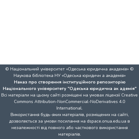
© Національний університет «Одеська юридична академія» ©
Наукова бібліотека НУ «Одеська юридичн а академія»
Наказ про створення інституційного репозиторію
Національного університету "Одеська юридична ак адемія"
Всі матеріали на цьому сайті розміщені на умовах ліцензії
Creative
Commons Attribution-NonCommercial-NoDerivatives 4.0
International
.
Використання будь-яких матеріалів, розміщених на сайті,
дозволяється за умови посилання на dspace.onua.edu.ua в
незалежності від повного або часткового використання
матеріалів.