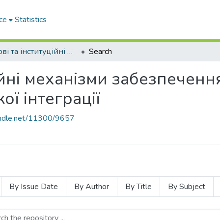
ce
Statistics
Правові та інституційні механізми забезпечення розвитку України в умовах європейської інтеграції
Search
ійні механізми забезпеченн
ої інтеграції
handle.net/11300/9657
By Issue Date
By Author
By Title
By Subject