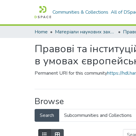
Communities & Collections
All of DSpa
Home
Матеріали наукових заходів
Правові та інституц
в умовах європейськ
Permanent URI for this community
https://hdl.
Browse
Search
Subcommunities and Collections