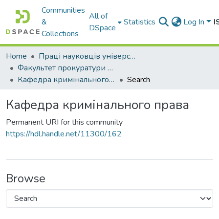
Communities
All of
&
Statistics
Log In
I
DSpace
Collections
Home
Праці науковців університету
Факультет прокуратури та слідства (кримінальної юстиції)
Кафедра кримінального права
Search
Кафедра кримінального права
Permanent URI for this community
https://hdl.handle.net/11300/162
Browse