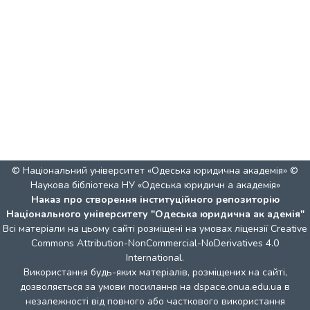
© Національний університет «Одеська юридична академія» ©
Наукова бібліотека НУ «Одеська юридичн а академія»
Наказ про створення інституційного репозиторію
Національного університету "Одеська юридична ак адемія"
Всі матеріали на цьому сайті розміщені на умовах ліцензії
Creative
Commons Attribution-NonCommercial-NoDerivatives 4.0
International
.
Використання будь-яких матеріалів, розміщених на сайті,
дозволяється за умови посилання на dspace.onua.edu.ua в
незалежності від повного або часткового використання