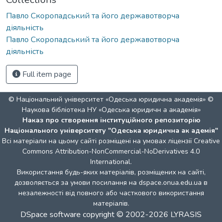
Павло Скоропадський та його державотворча
діяльність
Павло Скоропадський та його державотворча
діяльність
Full item page
© Національний університет «Одеська юридична академія» ©
Наукова бібліотека НУ «Одеська юридичн а академія»
Наказ про створення інституційного репозиторію
Національного університету "Одеська юридична ак адемія"
Всі матеріали на цьому сайті розміщені на умовах ліцензії
Creative
Commons Attribution-NonCommercial-NoDerivatives 4.0
International
.
Використання будь-яких матеріалів, розміщених на сайті,
дозволяється за умови посилання на dspace.onua.edu.ua в
незалежності від повного або часткового використання
матеріалів.
DSpace software
copyright © 2002-2026
LYRASIS