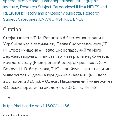
sphere
,
Archive and Library department
,
Bibliographic
Institute
,
Research Subject Categories::HUMANITIES and
RELIGION::History and philosophy subjects
,
Research
Subject Categories::LAW/JURISPRUDENCE
Citation
Стефанчишена Т. М. Розвиток бібліотечної справи в
Україні за часів гетьманату Павла Скоропадського / Т.
М. Стефанчишена // Павло Скоропадський та його
державотворча діяльність : зб. матеріалів наук.-метод.
круглого столу [Електронний ресурс] / ред. кол. : Х. Н.
Бехруз, Н. В. Єфремова, Т. Ю. Іванійчук ; Національний
університет «Одеська юридична академія» (м. Одеса,
20 листоп. 2020 р.). – Одеса : Національний університет
«Одеська юридична академія», 2020. – С. 46-49.
URI
https://hdl.handle.net/11300/14136
Collections