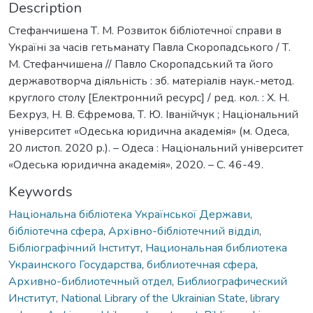
Description
Стефанчишена Т. М. Розвиток бібліотечної справи в
Україні за часів гетьманату Павла Скоропадського / Т.
М. Стефанчишена // Павло Скоропадський та його
державотворча діяльність : зб. матеріалів наук.-метод.
круглого столу [Електронний ресурс] / ред. кол. : Х. Н.
Бехруз, Н. В. Єфремова, Т. Ю. Іванійчук ; Національний
університет «Одеська юридична академія» (м. Одеса,
20 листоп. 2020 р.). – Одеса : Національний університет
«Одеська юридична академія», 2020. – С. 46-49.
Keywords
Національна бібліотека Української Держави
,
бібліотечна сфера
,
Архівно-бібліотечний відділ
,
Бібліографічний Інститут
,
Национальная библиотека
Украинского Государства
,
библиотечная сфера
,
Архивно-библиотечный отдел
,
Библиографический
Институт
,
National Library of the Ukrainian State
,
library