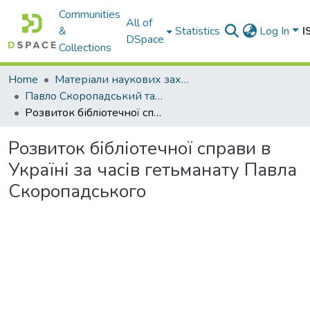
Communities
All of
&
Statistics
Log In
I
DSpace
Collections
Home
Матеріали наукових заходів
Павло Скоропадський та його державотворча діяльність
Розвиток бібліотечної справи в Україні за часів гетьманату Павла Скоропадського
Розвиток бібліотечної справи в
Україні за часів гетьманату Павла
Скоропадського