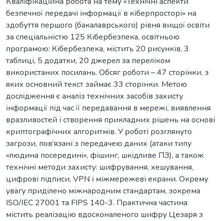
Кваліфікаційна робота на тему «Технічні аспекти
безпечної передачі інформації в кіберпросторі» на
здобуття першого (бакалаврського) рівня вищої освіти
за спеціальністю 125 Кібербезпека, освітньою
програмою: Кібербезпека, містить 20 рисунків, 3
таблиці, 5 додатки, 20 джерел за переліком
використаних посилань. Обсяг роботи – 47 сторінки, з
яких основний текст займає 33 сторінки. Метою
дослідження є аналіз технічних засобів захисту
інформації під час її передавання в мережі, виявлення
вразливостей і створення прикладних рішень на основі
криптографічних алгоритмів. У роботі розглянуто
загрози, пов’язані з передачею даних (атаки типу
«людина посередині», фішинг, шкідливе ПЗ), а також
технічні методи захисту: шифрування, хешування,
цифрові підписи, VPN і міжмережеві екрани. Окрему
увагу приділено міжнародним стандартам, зокрема
ISO/IEC 27001 та FIPS 140-3. Практична частина
містить реалізацію вдосконаленого шифру Цезаря з