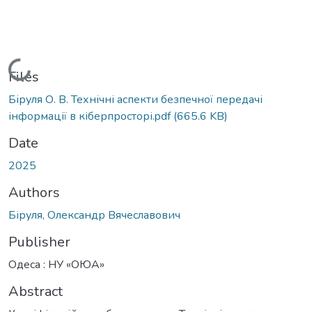
Loading...
Files
Біруля О. В. Технічні аспекти безпечної передачі
інформації в кіберпросторі.pdf
(665.6 KB)
Date
2025
Authors
Біруля, Олександр Вячеславович
Publisher
Одеса : НУ «ОЮА»
Abstract