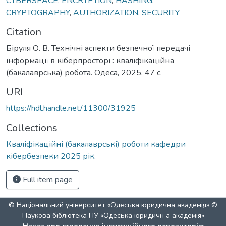
CYBERSPACE
,
ENCRYPTION
,
HASHING
,
CRYPTOGRAPHY
,
AUTHORIZATION
,
SECURITY
Citation
Біруля О. В. Технічні аспекти безпечної передачі
інформації в кіберпросторі : кваліфікаційна
(бакалаврська) робота. Одеса, 2025. 47 с.
URI
https://hdl.handle.net/11300/31925
Collections
Кваліфікаційні (бакалаврські) роботи кафедри
кібербезпеки 2025 рік.
Full item page
© Національний університет «Одеська юридична академія» ©
Наукова бібліотека НУ «Одеська юридичн а академія»