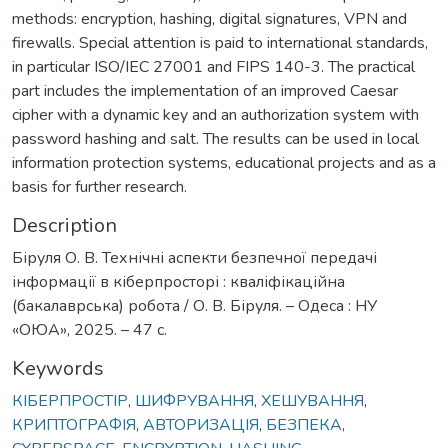
methods: encryption, hashing, digital signatures, VPN and
firewalls. Special attention is paid to international standards,
in particular ISO/IEC 27001 and FIPS 140-3. The practical
part includes the implementation of an improved Caesar
cipher with a dynamic key and an authorization system with
password hashing and salt. The results can be used in local
information protection systems, educational projects and as a
basis for further research.
Description
Біруля О. В. Технічні аспекти безпечної передачі
інформації в кіберпросторі : кваліфікаційна
(бакалаврська) робота / О. В. Біруля. – Одеса : НУ
«ОЮА», 2025. – 47 с.
Keywords
КІБЕРПРОСТІР
,
ШИФРУВАННЯ
,
ХЕШУВАННЯ
,
КРИПТОГРАФІЯ
,
АВТОРИЗАЦІЯ
,
БЕЗПЕКА
,