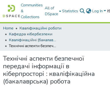
Communities
All of
&
Statistics
Log In
I
DSpace
Collections
Home
Кваліфікаційні роботи
Кафедра кібербезпеки
Кваліфікаційні (бакалаврські) роботи кафедри кібербезпеки 2025 рік.
Технічні аспекти безпечної передачі інформації в кіберпросторі : кваліфікаційна (бакалаврська) робота
Технічні аспекти безпечної
передачі інформації в
кіберпросторі : кваліфікаційна
(бакалаврська) робота