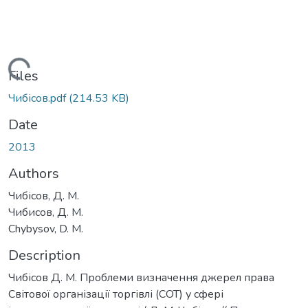
Loading...
Files
Чибісов.pdf
(214.53 KB)
Date
2013
Authors
Чибісов, Д. М.
Чибисов, Д. М.
Chybysov, D. M.
Description
Чибісов Д. М. Проблеми визначення джерел права
Світової організації торгівлі (СОТ) у сфері