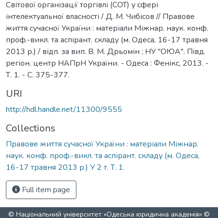
Світової організації торгівлі (СОТ) у сфері
інтелектуальної власності / Д. М. Чибісов // Правове
життя сучасної України : матеріали Міжнар. наук. конф.
проф.-викл. та аспірант. складу (м. Одеса, 16-17 травня
2013 р.) / відп. за вип. В. М. Дрьомін ; НУ "ОЮА". Півд.
регіон. центр НАПрН України. - Одеса : Фенікс, 2013. -
Т. 1. - С. 375-377.
URI
http://hdl.handle.net/11300/9555
Collections
Правове життя сучасної України : матеріали Міжнар.
наук. конф. проф.-викл. та аспірант. складу (м. Одеса,
16-17 травня 2013 р.) У 2 т. Т. 1.
Full item page
© Національний університет «Одеська юридична академія» ©