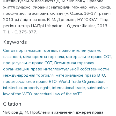
інтелектуальної власності / Д. М. Чибісов // Правове
життя сучасної України : матеріали Міжнар. наук. конф.
проф.-викл. та аспірант. складу (м. Одеса, 16-17 травня
2013 р.) / відп. за вип. В. М. Дрьомін ; НУ "ОЮА". Півд.
регіон. центр НАПрН України. - Одеса : Фенікс, 2013. -
Т. 1. - С. 375-377.
Keywords
Світова організація торгівлі
,
право інтелектуальної
власності
,
міжнародна торгівля
,
матеріальне право СОТ
,
процесуальне право СОТ
,
Всемирная торговая
организация
,
право интеллектуальной собственности
,
международная торговля
,
материальное право ВТО
,
процессуальное право ВТО
,
World Trade Organization
,
intellectual property rights
,
international trade
,
substantive
law of the WTO
,
procedural law of the WTO
Citation
Чибісов Д. М. Проблеми визначення джерел права