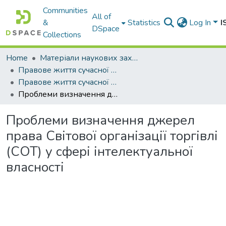
Communities
All of
&
Statistics
Log In
I
DSpace
Collections
Home
Матеріали наукових заходів
Правове життя сучасної України
Правове життя сучасної України : матеріали Міжнар. наук. конф. проф.-викл. та аспірант. складу (м. Одеса, 16-17 травня 2013 р.) У 2 т. Т. 1.
Проблеми визначення джерел права Світової організації торгівлі (СОТ) у сфері інтелектуальної власності
Проблеми визначення джерел
права Світової організації торгівлі
(СОТ) у сфері інтелектуальної
власності