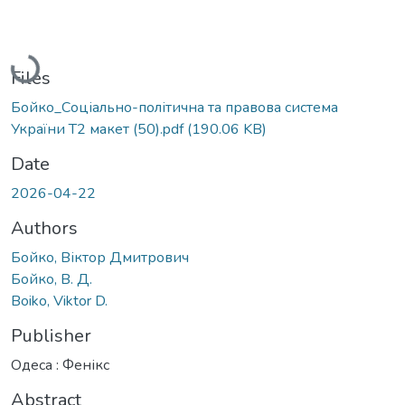
Loading...
Files
Бойко_Соціально-політична та правова система
України Т2 макет (50).pdf
(190.06 KB)
Date
2026-04-22
Authors
Бойко, Віктор Дмитрович
Бойко, В. Д.
Boiko, Viktor D.
Publisher
Одеса : Фенікс
Abstract