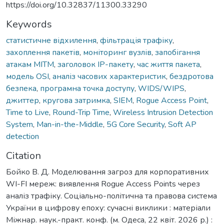
https://doi.org/10.32837/11300.33290
Keywords
статистичне відхилення
,
фільтрація трафіку
,
захоплення пакетів
,
моніторинг вузлів
,
запобігання
атакам MITM
,
заголовок IP-пакету
,
час життя пакета
,
модель OSI
,
аналіз часових характеристик
,
бездротова
безпека
,
програмна точка доступу
,
WIDS/WIPS
,
джиттер
,
кругова затримка
,
SIEM
,
Rogue Access Point
,
Time to Live
,
Round-Trip Time
,
Wireless Intrusion Detection
System
,
Man-in-the-Middle
,
5G Core Security
,
Soft AP
detection
Citation
Бойко В. Д. Моделювання загроз для корпоративних
WI-FI мереж: виявлення Rogue Access Points через
аналіз трафіку. Соціально-політична та правова система
України в цифрову епоху: сучасні виклики : матеріали
Міжнар. наук.-практ. конф. (м. Одеса, 22 квіт. 2026 р.) :