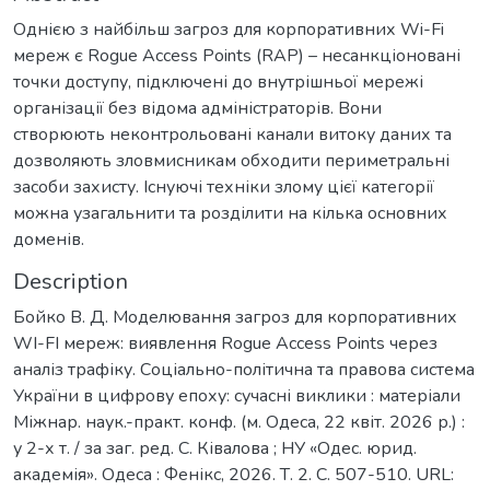
Однією з найбільш загроз для корпоративних Wi-Fi
мереж є Rogue Access Points (RAP) – несанкціоновані
точки доступу, підключені до внутрішньої мережі
організації без відома адміністраторів. Вони
створюють неконтрольовані канали витоку даних та
дозволяють зловмисникам обходити периметральні
засоби захисту. Існуючі техніки злому цієї категорії
можна узагальнити та розділити на кілька основних
доменів.
Description
Бойко В. Д. Моделювання загроз для корпоративних
WI-FI мереж: виявлення Rogue Access Points через
аналіз трафіку. Соціально-політична та правова система
України в цифрову епоху: сучасні виклики : матеріали
Міжнар. наук.-практ. конф. (м. Одеса, 22 квіт. 2026 р.) :
у 2-х т. / за заг. ред. С. Ківалова ; НУ «Одес. юрид.
академія». Одеса : Фенікс, 2026. Т. 2. С. 507-510. URL: