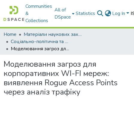
Communities
All of
&
Statistics
Log In
I
DSpace
Collections
Home
Матеріали наукових заходів
Соціально-політична та правова система України в цифрову епоху: сучасні виклики. Том 2
Моделювання загроз для корпоративних WI-FI мереж: виявлення Rogue Access Points через аналіз трафіку
Моделювання загроз для
корпоративних WI-FI мереж:
виявлення Rogue Access Points
через аналіз трафіку