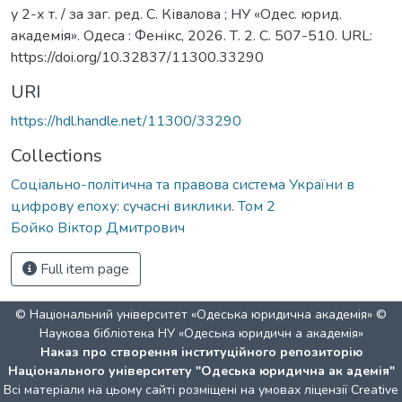
у 2-х т. / за заг. ред. С. Ківалова ; НУ «Одес. юрид.
академія». Одеса : Фенікс, 2026. Т. 2. С. 507-510. URL:
https://doi.org/10.32837/11300.33290
URI
https://hdl.handle.net/11300/33290
Collections
Соціально-політична та правова система України в
цифрову епоху: сучасні виклики. Том 2
Бойко Віктор Дмитрович
Full item page
© Національний університет «Одеська юридична академія» ©
Наукова бібліотека НУ «Одеська юридичн а академія»
Наказ про створення інституційного репозиторію
Національного університету "Одеська юридична ак адемія"
Всі матеріали на цьому сайті розміщені на умовах ліцензії
Creative