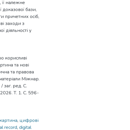
 її належне
 доказової бази,
и причетних осіб,
ві заходи з
ї діяльності у
ро корисливі
ртина та нові
ична та правова
 матеріали Міжнар.
/ заг. ред. С.
2026. Т. 1. С. 596-
 картина
,
цифрові
al record
,
digital