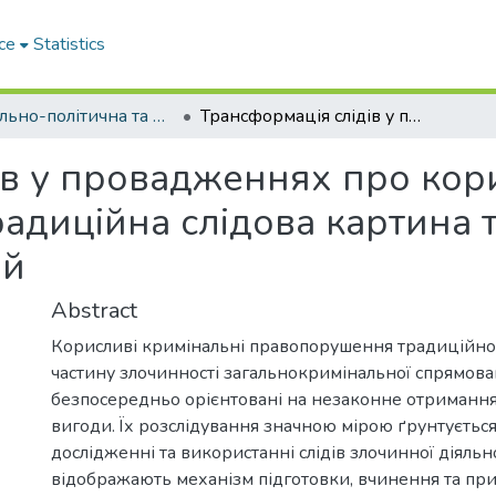
ce
Statistics
Соціально-політична та правова система України в цифрову епоху: сучасні виклики. Том 1
Трансформація слідів у провадженнях про корисливі кримінальні правопорушення: традиційна слідова картина та нові виклики ери цифрових технологій
ів у провадженнях про кори
адиційна слідова картина т
ій
Abstract
Корисливі кримінальні правопорушення традиційно 
частину злочинності загальнокримінальної спрямован
безпосередньо орієнтовані на незаконне отримання
вигоди. Їх розслідування значною мірою ґрунтується
дослідженні та використанні слідів злочинної діяльнос
відображають механізм підготовки, вчинення та пр