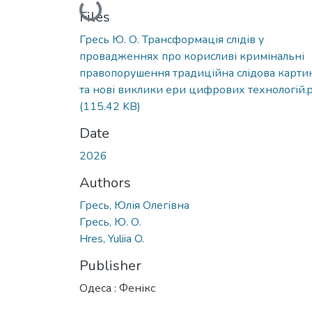
Loading...
Files
Гресь Ю. О. Трансформація слідів у
провадженнях про корисливі кримінальні
правопорушення традиційна слідова карти
та нові виклики ери цифрових технологій.p
(115.42 KB)
Date
2026
Authors
Гресь, Юлія Олегівна
Гресь, Ю. О.
Hres, Yuliia O.
Publisher
Одеса : Фенікс