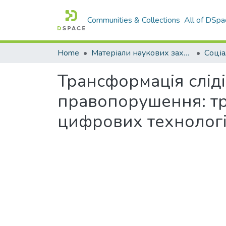
Communities & Collections
All of DSpa
Home
Матеріали наукових заходів
Трансформація слід
правопорушення: тр
цифрових технолог