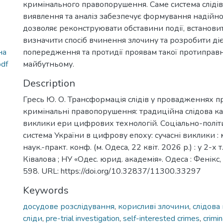
кримінального правопорушення. Саме система слідів,
виявлення та аналіз забезпечує формування надійної
дозволяє реконструювати обставини події, встановит
визначити спосіб вчинення злочину та розробити діє
на
попередження та протидії проявам такої протиправно
df
майбутньому.
Description
Гресь Ю. О. Трансформація слідів у провадженнях п
кримінальні правопорушення: традиційна слідова ка
виклики ери цифрових технологій. Соціально-політ
система України в цифрову епоху: сучасні виклики :
наук.-практ. конф. (м. Одеса, 22 квіт. 2026 р.) : у 2-х т. 
Ківалова ; НУ «Одес. юрид. академія». Одеса : Фенікс, 
598. URL: https://doi.org/10.32837/11300.33297
Keywords
досудове розслідування
,
корисливі злочини
,
слідова
сліди
,
pre-trial investigation
,
self-interested crimes
,
crimin