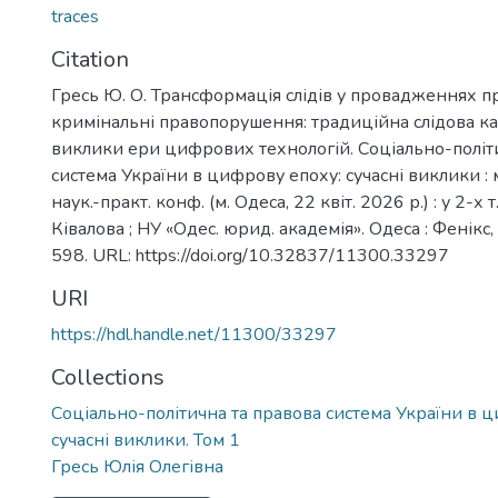
traces
Citation
Гресь Ю. О. Трансформація слідів у провадженнях п
кримінальні правопорушення: традиційна слідова ка
виклики ери цифрових технологій. Соціально-політ
система України в цифрову епоху: сучасні виклики :
наук.-практ. конф. (м. Одеса, 22 квіт. 2026 р.) : у 2-х т. 
Ківалова ; НУ «Одес. юрид. академія». Одеса : Фенікс, 
598. URL: https://doi.org/10.32837/11300.33297
URI
https://hdl.handle.net/11300/33297
Collections
Соціально-політична та правова система України в 
сучасні виклики. Том 1
Гресь Юлія Олегівна