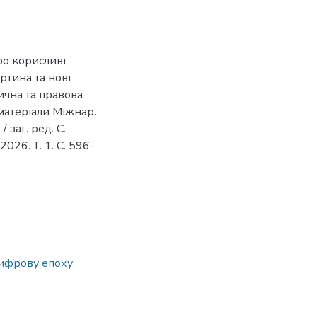
ро корисливі
ртина та нові
ична та правова
 матеріали Міжнар.
/ заг. ред. С.
2026. Т. 1. С. 596-
цифрову епоху: