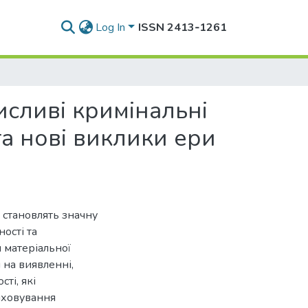
Log In
ISSN 2413‑1261
сливі кримінальні
а нові виклики ери
становлять значну
ості та
 матеріальної
 на виявленні,
ті, які
иховування