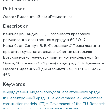
Publisher
Одеса : Видавничий дім «Гельветика»
Description
Канєнберг-Сандул О. К. Особливості правового
регулювання електронного уряду в ЄС / О. К.
Канєнберг-Сандул, В. В. Форманюк // Права людини –
пріоритет сучасної держави : збірник матеріалів
Всеукраїнської науково-практичної конференції (м.
Одеса, 10 грудня 2021 року) / відп. ред. С. В. Ківалов. –
Одеса : Видавничий дім «Гельветика», 2021. – С. 458-
463.
Keywords
е-урядування
,
моделі побудови електронного уряду
,
ІКТ
,
електронний уряд ЄС
,
e-governance
,
e-Government
construction models
,
ICT
,
e-Government of the EU
,
Research