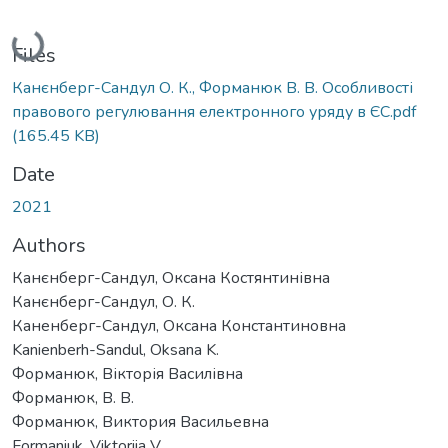
Loading...
Files
Канєнберг-Сандул О. К., Форманюк В. В. Особливості
правового регулювання електронного уряду в ЄС.pdf
(165.45 KB)
Date
2021
Authors
Канєнберг-Сандул, Оксана Костянтинівна
Канєнберг-Сандул, О. К.
Каненберг-Сандул, Оксана Константиновна
Kanienberh-Sandul, Oksana K.
Форманюк, Вікторія Василівна
Форманюк, В. В.
Форманюк, Виктория Васильевна
Formaniuk, Viktoriia V.