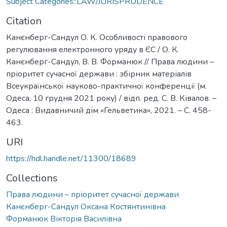
Subject Categories::LAW/JURISPRUDENCE
Citation
Канєнберг-Сандул О. К. Особливості правового
регулювання електронного уряду в ЄС / О. К.
Канєнберг-Сандул, В. В. Форманюк // Права людини –
пріоритет сучасної держави : збірник матеріалів
Всеукраїнської науково-практичної конференції (м.
Одеса, 10 грудня 2021 року) / відп. ред. С. В. Ківалов. –
Одеса : Видавничий дім «Гельветика», 2021. – С. 458-
463.
URI
https://hdl.handle.net/11300/18689
Collections
Права людини – пріоритет сучасної держави
Канєнберг-Сандул Оксана Костянтинівна
Форманюк Вікторія Василівна