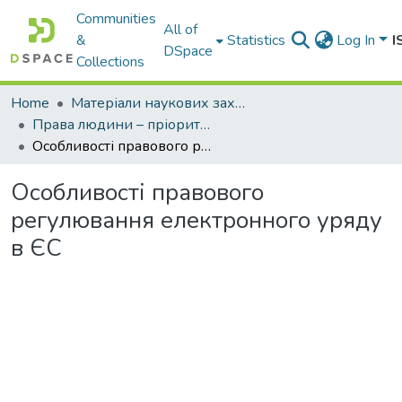
Communities
All of
&
Statistics
Log In
I
DSpace
Collections
Home
Матеріали наукових заходів
Права людини – пріоритет сучасної держави
Особливості правового регулювання електронного уряду в ЄС
Особливості правового
регулювання електронного уряду
в ЄС