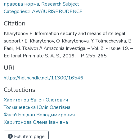
правова норма
,
Research Subject
Categories::LAW/JURISPRUDENCE
Citation
Kharytonov E. Information security and means of its legal
support / E. Kharytonov, O. Kharytonova, Y. Tolmachevska, B.
Fasii, M. Tkalych // Amazonia Investiga. – Vol. 8. - Issue 19. –
Editorial Primmate S. A. S., 2019. – P. 255-265.
URI
https://hdl.handle.net/11300/16546
Collections
Харитонов Євген Олегович
Толмачевська Юлія Олегівна
Фасій Богдан Володимирович
Харитонова Олена Іванівна
Full item page