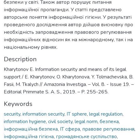
безпеки у світі. Також автор порушує питання
інформаційної пропаганди. У статті представлено
авторське поняття інформаційної гігієни. У результаті
проведеного дослідження автор дійшов висновку про
необхідність запровадження правового регулювання
інформаційних відносин як на міжнародному, так і на
національному рівнях.
Description
Kharytonov E. Information security and means of its legal
support / E. Kharytonov, O. Kharytonova, Y. Tolmachevska, B.
Fasii, M. Tkalych // Amazonia Investiga. – Vol. 8. - Issue 19. –
Editorial Primmate S. A. S., 2019. – P. 255-265.
Keywords
security
,
information security
,
IT sphere
,
legal regulation
,
information hygiene
,
civil society
,
legal norm
,
безпека
,
інформаційна безпека
,
IT сфера
,
правове регулювання
,
інформаційна гігієна
,
громадянське суспільство
,