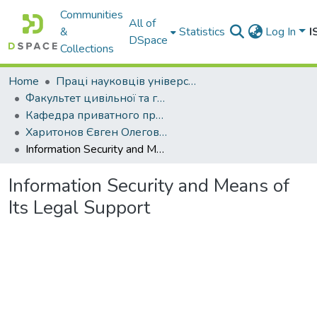
Communities
All of
&
Statistics
Log In
I
DSpace
Collections
Home
Праці науковців університету
Факультет цивільної та господарської юстиції
Кафедра приватного права
Харитонов Євген Олегович
Information Security and Means of Its Legal Support
Information Security and Means of
Its Legal Support