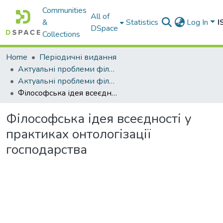
Communities
All of
&
Statistics
Log In
I
DSpace
Collections
Home
Періодичні видання
Актуальні проблеми філософії та соціології
Актуальні проблеми філософії та соціології. - 2021. - Вип. 31
Філософська ідея всеєдності у практиках онтологізації господарства
Філософська ідея всеєдності у
практиках онтологізації
господарства