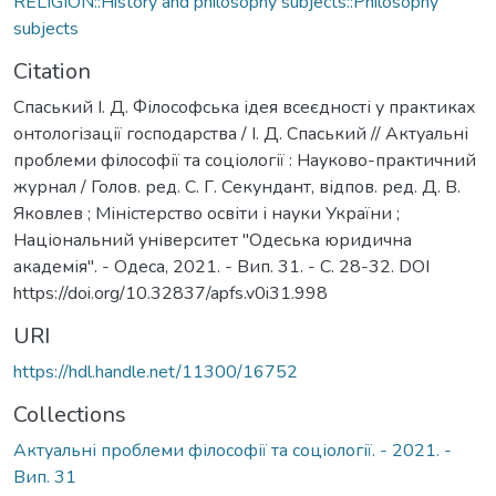
RELIGION::History and philosophy subjects::Philosophy
subjects
Citation
Спаський І. Д. Філософська ідея всеєдності у практиках
онтологізації господарства / І. Д. Спаський // Актуальні
проблеми філософії та соціології : Науково-практичний
журнал / Голов. ред. С. Г. Секундант, відпов. ред. Д. В.
Яковлев ; Міністерство освіти і науки України ;
Національний університет "Одеська юридична
академія". - Одеса, 2021. - Вип. 31. - С. 28-32. DOI
https://doi.org/10.32837/apfs.v0i31.998
URI
https://hdl.handle.net/11300/16752
Collections
Актуальні проблеми філософії та соціології. - 2021. -
Вип. 31