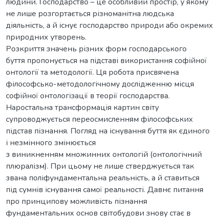
людини. Господарство – це особливий простір, у якому
не лише розгортається різноманітна людська
діяльність, а й існує господарство природи або окремих
природних утворень.
Розкриття значень різних форм господарського
буття пропонується на підставі використання софійної
онтології та методології. Ця робота присвячена
філософсько-методологічному дослідженню місця
софійної онтологізації в теорії господарства.
Наростальна трансформація картин світу
супроводжується переосмисленням філософських
підстав пізнання. Погляд на існування буття як єдиного
і незмінного змінюється
з виникненням множинних онтологій (онтологічний
плюралізм). При цьому не лише стверджується так
звана поліфундаментальна реальність, а й ставиться
під сумнів існування самої реальності. Давнє питання
про принципову можливість пізнання
фундаментальних основ світобудови знову стає в