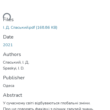
Loading...
Files
І. Д. Спаський.pdf
(168.86 KB)
Date
2021
Authors
Спаський, І. Д.
Spaskyi, I. D.
Publisher
Одеса
Abstract
У сучасному світі відбуваються глобальні зміни.
Про це говорять фахівці з різних галузей знань.