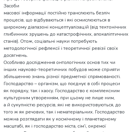
Засоби
масової інформації постійно транслюють безліч
процесів, що відбуваються і які осмислюються в
широкому діапазоні концептуалізацій (від тектонічних
глибинних зрушень до катастрофічних, апокаліптичних
станів). Отож, соціальні науки потребують
методологічної рефлексії і теоретичної ревізії своїх
досягнень.
Особливо дослідження онтологічних основ тих чи
інших науково-теоретичних побудов може сприяти
збільшенню знань різної предметної спрямованості.
Господарство – організм, що поєднує в собі процеси
як порядку, так і хаосу. Господарство є комплексним
культурним утворенням, при цьому не лише ним,
а й сукупністю ресурсів, які не використовуються, до
того ж як речових, так і нематеріальних. Господарство
можна розглядати як у космічному і планетарному
масштабі, як і господарство міста, сім’ї, окремої