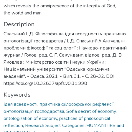
which reveals the omnipresence of the integrity of God,
the world and man.
Description
Спаський І. Д. Філософська ідея всеєдності у практиках
онтологізації господарства / І. Д. Спаський // Актуальні
проблеми філософії та соціології : Науково-практичний
журнал / Голов. ред. С. Г. Секундант, відпов. ред. Д. В.
Яковлев ; Міністерство освіти і науки України ;
Національний університет "Одеська юридична
академія". - Одеса, 2021. - Вип. 31. - С. 28-32. DOI
https://doi.org/10.32837/apfs.v0i31.998
Keywords
ідея всеєдності
,
практика філософської рефлексії
,
онтологізація господарства
,
Sofia secret of economy
,
ontologization of economy
,
practices of philosophical
reflection
,
Research Subject Categories::HUMANITIES and