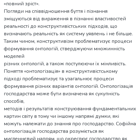
«повний зріст».
Погляди на співвідношення буття і пізнання
зміщуються від вираження в пізнанні властивостей
реальності до конструктивістських підходів, що
визначають реальність як систему уявлень і не більше.
Таким чином, конструктивізм проблематизує процеси
формування онтологій, стверджуючи множинність
моделей
різних онтологій, а також постулюючи їх мінливість.
Поняття «онтологізація» в конструктивістському
підході проблематизує та узагальнює процеси
формування різних варіантів онтологій. Онтологізація
господарства може бути визначена як сукупність
способів,
методів і результатів конструювання фундаментальних
картин світу в тому чи іншому напрямі думки, які
можуть належати до знання про господарство. Софійна
онтологізація господарства розуміється як
мисленнєвий напрям, що окреслює господарство як