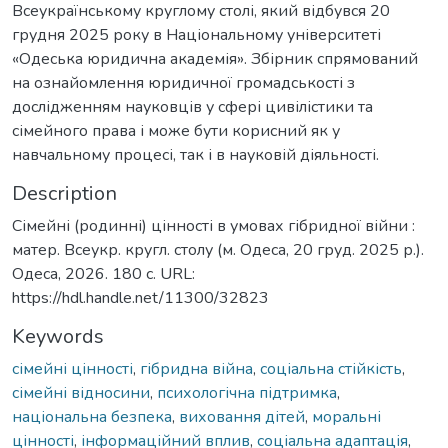
Всеукраїнському круглому столі, який відбувся 20
грудня 2025 року в Національному університеті
«Одеська юридична академія». Збірник спрямований
на ознайомлення юридичної громадськості з
дослідженням науковців у сфері цивілістики та
сімейного права і може бути корисний як у
навчальному процесі, так і в науковій діяльності.
Description
Сімейні (родинні) цінності в умовах гібридної війни :
матер. Всеукр. кругл. столу (м. Одеса, 20 груд. 2025 р.).
Одеса, 2026. 180 с. URL:
https://hdl.handle.net/11300/32823
Keywords
сімейні цінності
,
гібридна війна
,
соціальна стійкість
,
сімейні відносини
,
психологічна підтримка
,
національна безпека
,
виховання дітей
,
моральні
цінності
,
інформаційний вплив
,
соціальна адаптація
,