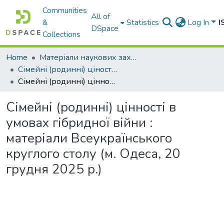
Communities
All of
&
Statistics
Log In
I
DSpace
Collections
Home
Матеріали наукових заходів
Сімейні (родинні) ціності в умовах гібридної війни : матеріали Всеукраїнського круглого столу (м. Одеса, 20 грудня 2025 р.)
Сімейні (родинні) цінності в умовах гібридної війни : матеріали Всеукраїнського круглого столу (м. Одеса, 20 грудня 2025 р.)
Сімейні (родинні) цінності в
умовах гібридної війни :
матеріали Всеукраїнського
круглого столу (м. Одеса, 20
грудня 2025 р.)