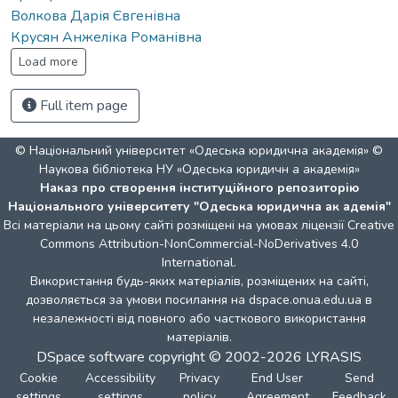
Волкова Дарія Євгенівна
Крусян Анжеліка Романівна
Load more
Full item page
© Національний університет «Одеська юридична академія» ©
Наукова бібліотека НУ «Одеська юридичн а академія»
Наказ про створення інституційного репозиторію
Національного університету "Одеська юридична ак адемія"
Всі матеріали на цьому сайті розміщені на умовах ліцензії
Creative
Commons Attribution-NonCommercial-NoDerivatives 4.0
International
.
Використання будь-яких матеріалів, розміщених на сайті,
дозволяється за умови посилання на dspace.onua.edu.ua в
незалежності від повного або часткового використання
матеріалів.
DSpace software
copyright © 2002-2026
LYRASIS
Cookie
Accessibility
Privacy
End User
Send
settings
settings
policy
Agreement
Feedback