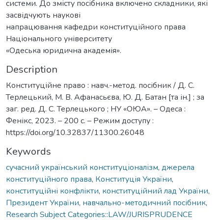
системи. До змісту посібника включено складники, які
засвідчують наукові
напрацювання кафедри конституційного права
Національного університету
«Одеська юридична академія».
Description
Конституційне право : навч.-метод. посібник / Д. С.
Терлецький, М. В. Афанасьєва, Ю. Д. Батан [та ін.] ; за
заг. ред. Д. С. Терлецького ; НУ «ОЮА». – Одеса :
Фенікс, 2023. – 200 с. – Режим доступу :
https://doi.org/10.32837/11300.26048
Keywords
сучасний український конституціоналізм
,
джерела
конституційного права
,
Конституція України
,
конституційні конфлікти
,
конституційний лад України
,
Президент України
,
навчально-методичний посібник
,
Research Subject Categories::LAW/JURISPRUDENCE