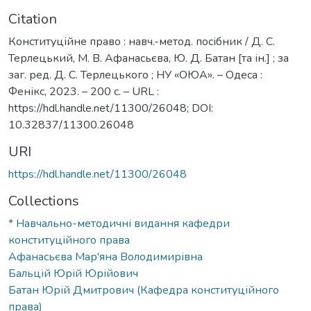
Citation
Конституційне право : навч.-метод. посібник / Д. С.
Терлецький, М. В. Афанасьєва, Ю. Д. Батан [та ін.] ; за
заг. ред. Д. С. Терлецького ; НУ «ОЮА». – Одеса :
Фенікс, 2023. – 200 с. – URL :
https://hdl.handle.net/11300/26048; DOI:
10.32837/11300.26048
URI
https://hdl.handle.net/11300/26048
Collections
* Навчально-методичні видання кафедри
конституційного права
Афанасьєва Мар'яна Володимирівна
Бальцій Юрій Юрійович
Батан Юрій Дмитрович (Кафедра конституційного
права)