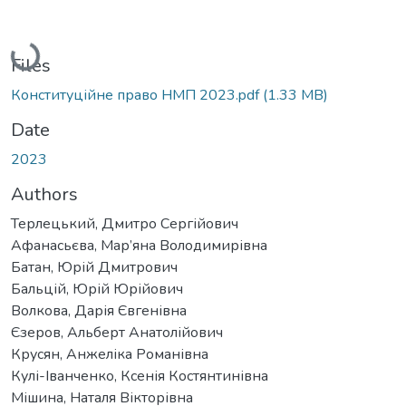
Loading...
Files
Конституційне право НМП 2023.pdf
(1.33 MB)
Date
2023
Authors
Терлецький, Дмитро Сергійович
Афанасьєва, Мар’яна Володимирівна
Батан, Юрій Дмитрович
Бальцій, Юрій Юрійович
Волкова, Дарія Євгенівна
Єзеров, Альберт Анатолійович
Крусян, Анжеліка Романівна
Кулі-Іванченко, Ксенія Костянтинівна
Мішина, Наталя Вікторівна