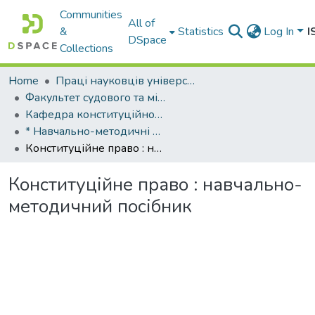
Communities
All of
&
Statistics
Log In
I
DSpace
Collections
Home
Праці науковців університету
Факультет судового та міжнародного права
Кафедра конституційного права
* Навчально-методичні видання кафедри конституційного права
Конституційне право : навчально-методичний посібник
Конституційне право : навчально-
методичний посібник