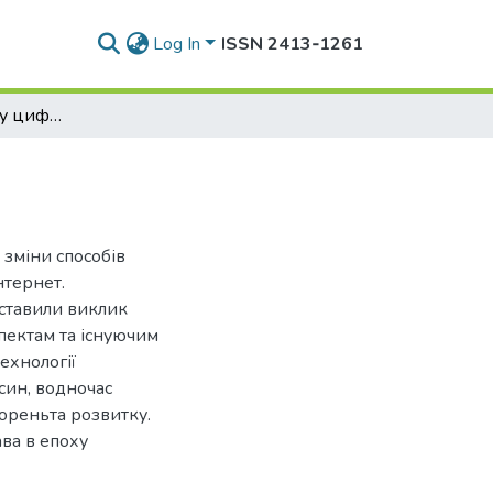
Log In
ISSN 2413‑1261
Авторське право у цифрову добу
 зміни способів
нтернет.
ставили виклик
пектам та існуючим
ехнології
син, водночас
ореньта розвитку.
ва в епоху