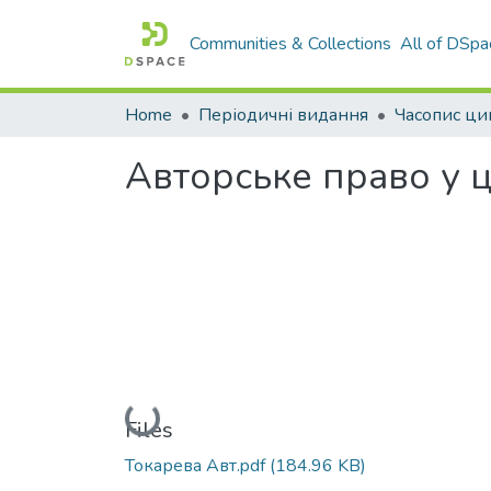
Communities & Collections
All of DSpa
Home
Періодичні видання
Часопис ци
Авторське право у 
Loading...
Files
Токарева Авт.pdf
(184.96 KB)