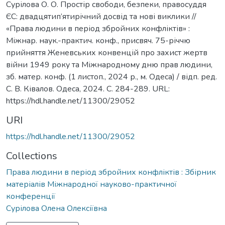
Сурілова О. О. Простір свободи, безпеки, правосуддя
ЄС: двадцятип’ятирічний досвід та нові виклики //
«Права людини в період збройних конфліктів» :
Міжнар. наук.-практич. конф., присвяч. 75-річчю
прийняття Женевських конвенцій про захист жертв
війни 1949 року та Міжнародному дню прав людини,
зб. матер. конф. (1 листоп., 2024 р., м. Одеса) / відп. ред.
С. В. Ківалов. Одеса, 2024. С. 284-289. URL:
https://hdl.handle.net/11300/29052
URI
https://hdl.handle.net/11300/29052
Collections
Права людини в період збройних конфліктів : Збірник
матеріалів Міжнародної науково-практичної
конференції
Сурілова Олена Олексіївна