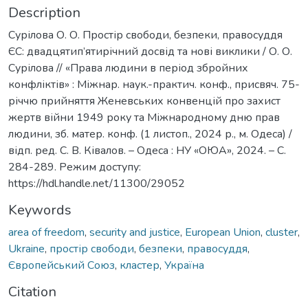
Description
Сурілова О. О. Простір свободи, безпеки, правосуддя
ЄС: двадцятип’ятирічний досвід та нові виклики / О. О.
Сурілова // «Права людини в період збройних
конфліктів» : Міжнар. наук.-практич. конф., присвяч. 75-
річчю прийняття Женевських конвенцій про захист
жертв війни 1949 року та Міжнародному дню прав
людини, зб. матер. конф. (1 листоп., 2024 р., м. Одеса) /
відп. ред. С. В. Ківалов. – Одеса : НУ «ОЮА», 2024. – С.
284-289. Режим доступу:
https://hdl.handle.net/11300/29052
Keywords
area of ​​freedom
,
security and justice
,
European Union
,
cluster
,
Ukraine
,
простір свободи
,
безпеки
,
правосуддя
,
Європейський Союз
,
кластер
,
Україна
Citation