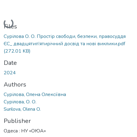
Loading...
Files
Сурілова О. О. Простір свободи, безпеки, правосуддя
ЄС_ двадцятип’ятирічний досвід та нові виклики.pdf
(272.01 KB)
Date
2024
Authors
Сурілова, Олена Олексіївна
Сурілова, О. О.
Surilova, Olena O.
Publisher
Одеса : НУ «ОЮА»