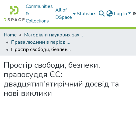
Communities
All of
&
Statistics
Log In
I
DSpace
Collections
Home
Матеріали наукових заходів
Права людини в період збройних конфліктів : Збірник матеріалів Міжнародної науково-практичної конференції
Простір свободи, безпеки, правосуддя ЄС: двадцятип’ятирічний досвід та нові виклики
Простір свободи, безпеки,
правосуддя ЄС:
двадцятип’ятирічний досвід та
нові виклики