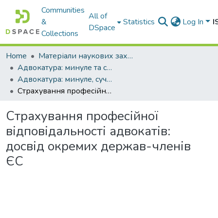
Communities
All of
&
Statistics
Log In
I
DSpace
Collections
Home
Матеріали наукових заходів
Адвокатура: минуле та сучасність
Адвокатура: минуле, сучасність та майбутнє : матер. XII Міжнар. наук.-практ. конф. (м. Одеса, 11 лист. 2022 р.)
Страхування професійної відповідальності адвокатів: досвід окремих держав-членів ЄС
Страхування професійної
відповідальності адвокатів:
досвід окремих держав-членів
ЄС