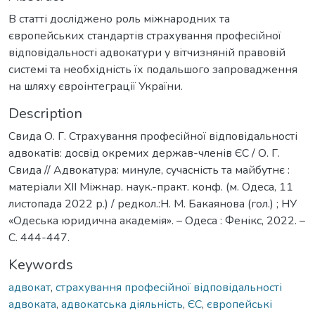
В статті досліджено роль міжнародних та
європейських стандартів страхування професійної
відповідальності адвокатури у вітчизняній правовій
системі та необхідність їх подальшого запровадження
на шляху євроінтеграції України.
Description
Свида О. Г. Страхування професійної відповідальності
адвокатів: досвід окремих держав-членів ЄС / О. Г.
Свида // Адвокатура: минуле, сучасність та майбутнє :
матеріали XІІ Міжнар. наук.-практ. конф. (м. Одеса, 11
листопада 2022 р.) / редкол.:Н. М. Бакаянова (гол.) ; НУ
«Одеська юридична академія». – Одеса : Фенікс, 2022. –
С. 444-447.
Keywords
адвокат
,
страхування професійної відповідальності
адвоката
,
адвокатська діяльність
,
ЄС
,
європейські