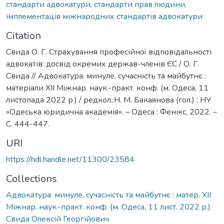
стандарти адвокатури
,
стандарти прав людини
,
імплементація міжнародних стандартів адвокатури
Citation
Свида О. Г. Страхування професійної відповідальності
адвокатів: досвід окремих держав-членів ЄС / О. Г.
Свида // Адвокатура: минуле, сучасність та майбутнє :
матеріали XІІ Міжнар. наук.-практ. конф. (м. Одеса, 11
листопада 2022 р.) / редкол.:Н. М. Бакаянова (гол.) ; НУ
«Одеська юридична академія». – Одеса : Фенікс, 2022. –
С. 444-447.
URI
https://hdl.handle.net/11300/23584
Collections
Адвокатура: минуле, сучасність та майбутнє : матер. XII
Міжнар. наук.-практ. конф. (м. Одеса, 11 лист. 2022 р.)
Свида Олексій Георгійович