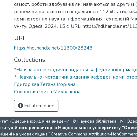
самост. роботи здобувачів які навчаються за другим 
рівнем вищої освіти зі спеціальності 112 «Статистик
комп’ютерних наук та інформаційних технологій Між
ун-ту. Одеса, 2024. 15 с. URL: https://hdl.handle.net/
URI
https://hdl.handle.net/11300/28243
Collections
*Навчально-методичні видання кафедри інформаці
* Навчально-методичні видання кафедри комп’юте
Григор’єва Тетяна Ігорівна
Соловська Ірина Миколаївна
Full item page
итет «Одеська юридична академія» © Наукова бібліотека НУ «Одес
ституційного репозиторію Національного університету "Одес
міщені на умовах ліцензії
Creative Commons Attribution-NonCommercia