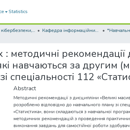
ce
Statistics
Факультет кібербезпеки, програмної інженерії та комп’ютерних наук Міжнародного університету
Кафедра інформаційних технологій
 : методичні рекомендації 
які навчаються за другим (м
зі спеціальності 112 «Стати
Abstract
Методичні рекомендації з дисципліни «Великі маси
розроблено відповідно до навчального плану зі спец
«Статистика», вони складаються з навчальної програ
методичних рекомендацій з проведення практичних
виконання завдань для самостійної роботи здобувачі