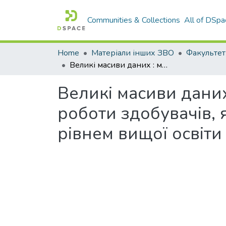
Communities & Collections
All of DSpa
Home
Матеріали інших ЗВО
Великі масиви даних : методичні рекомендації для самостійної роботи здобувачів, які навчаються за другим (магістерським) рівнем вищої освіти зі спеціальності 112 «Статистика»
Великі масиви даних
роботи здобувачів, 
рівнем вищої освіти 