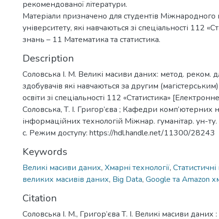
рекомендованої літератури.
Матеріали призначено для студентів Міжнародного 
університету, які навчаються зі спеціальності 112 «Ст
знань – 11 Математика та статистика.
Description
Соловська І. М. Великі масиви даних: метод. реком. д
здобувачів які навчаються за другим (магістерським
освіти зі спеціальності 112 «Статистика» [Електронне в
Соловська, Т. І. Григор’єва ; Кафедри комп’ютерних н
інформаційних технологій Міжнар. гуманітар. ун-ту. 
с. Режим доступу: https://hdl.handle.net/11300/28243
Keywords
Великі масиви даних
,
Хмарні технології
,
Статистичні
великих масивів даних
,
Big Data
,
Google та Amazon х
Citation
Соловська І. М., Григор’єва Т. І. Великі масиви даних 