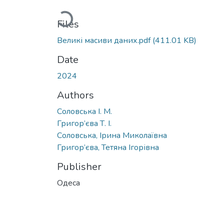
Loading...
Files
Великі масиви даних.pdf
(411.01 KB)
Date
2024
Authors
Соловська І. М.
Григор’єва Т. І.
Соловська, Ірина Миколаївна
Григор’єва, Тетяна Ігорівна
Publisher
Одеса