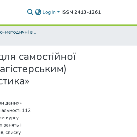
Log In
ISSN 2413‑1261
*Навчально-методичні видання кафедри інформаційних технологій
для самостійної
агістерським)
стика»
ви даних»
іальності 112
ми курсу,
 занять і
в, списку