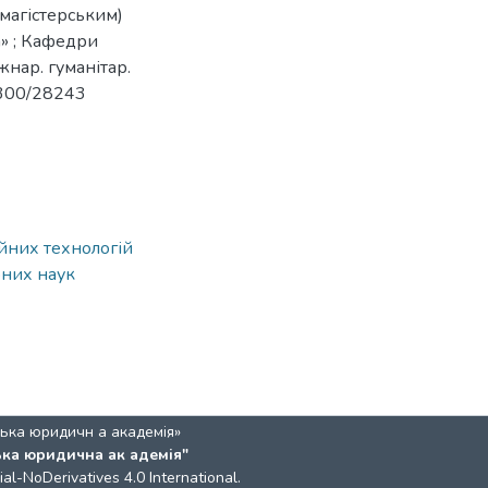
(магістерським)
а» ; Кафедри
нар. гуманітар.
11300/28243
йних технологій
рних наук
ька юридичн а академія»
ька юридична ак адемія"
l-NoDerivatives 4.0 International
.