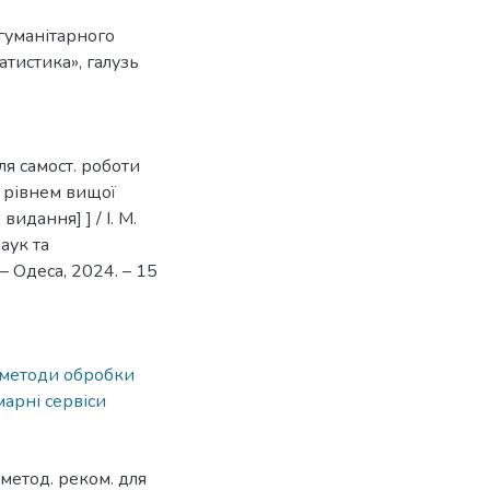
гуманітарного
атистика», галузь
ля самост. роботи
) рівнем вищої
идання] ] / І. М.
аук та
– Одеса, 2024. – 15
 методи обробки
марні сервіси
: метод. реком. для