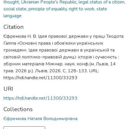
thought
,
Ukrainian People's Republic
,
legal status of a citizen
,
social state
,
principle of equality
,
right to work
,
state
language
Citation
Єфремова Н. В. Ідея правової держави у праці Теодота
Галіпа «Основні права і обов’язки українських
громадян». Ідея правової держави в українській та
світовій політико-правовій думці: історія і сучасність :
збірник матеріалів Міжнар. наук. конф.(м. Львів, 14
трав. 2026 р.). Львів, 2026. С. 128-133. URL:
https://hdl.handle.net/11300/33293
URI
https://hdl.handle.net/11300/33293
Collections
Єфремова Наталя Володимирівна