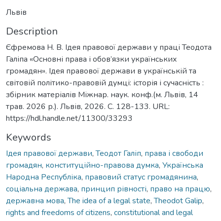
Львів
Description
Єфремова Н. В. Ідея правової держави у праці Теодота
Галіпа «Основні права і обов’язки українських
громадян». Ідея правової держави в українській та
світовій політико-правовій думці: історія і сучасність :
збірник матеріалів Міжнар. наук. конф.(м. Львів, 14
трав. 2026 р.). Львів, 2026. С. 128-133. URL:
https://hdl.handle.net/11300/33293
Keywords
Ідея правової держави
,
Теодот Галіп
,
права і свободи
громадян
,
конституційно-правова думка
,
Українська
Народна Республіка
,
правовий статус громадянина
,
соціальна держава
,
принцип рівності
,
право на працю
,
державна мова
,
The idea of ​​a legal state
,
Theodot Galip
,
rights and freedoms of citizens
,
constitutional and legal