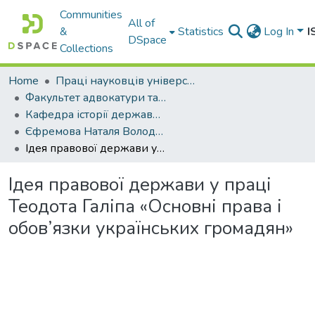
Communities
All of
&
Statistics
Log In
I
DSpace
Collections
Home
Праці науковців університету
Факультет адвокатури та антикорупційної діяльності
Кафедра історії держави і права
Єфремова Наталя Володимирівна
Ідея правової держави у праці Теодота Галіпа «Основні права і обов’язки українських громадян»
Ідея правової держави у праці
Теодота Галіпа «Основні права і
обов’язки українських громадян»