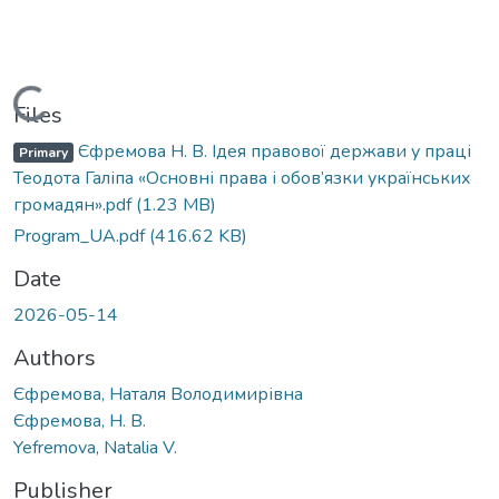
Loading...
Files
Єфремова Н. В. Ідея правової держави у праці
Primary
Теодота Галіпа «Основні права і обов’язки українських
громадян».pdf
(1.23 MB)
Program_UA.pdf
(416.62 KB)
Date
2026-05-14
Authors
Єфремова, Наталя Володимирівна
Єфремова, Н. В.
Yefremova, Natalia V.
Publisher