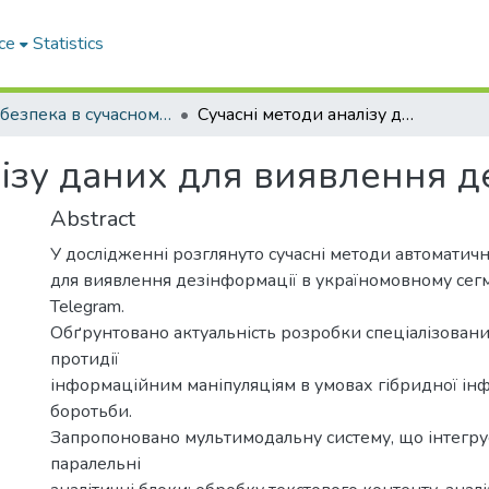
ce
Statistics
Кібербезпека в сучасному світі: актуальні виклики
Сучасні методи аналізу даних для виявлення дезінформації
лізу даних для виявлення д
Abstract
У дослідженні розглянуто сучасні методи автоматичн
для виявлення дезінформації в україномовному сег
Telegram.
Обґрунтовано актуальність розробки спеціалізовани
протидії
інформаційним маніпуляціям в умовах гібридної ін
боротьби.
Запропоновано мультимодальну систему, що інтегру
паралельні