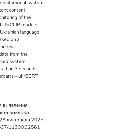
. A multimodal system
 text content
onitoring of the
nd UkrCLIP models
 Ukrainian language.
ased on a
he final
 data from the
posed system
ess than 3 seconds
terparts—ukrBERT
для виявлення
льні виклики :
, 28 листопада 2025
.32837/11300.32581