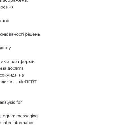
із зображень,
ирення
стано
яснюваності рішень
альну
них з платформи
ема досягла
 секунди на
алогів — ukrBERT
nalysis for
 Telegram messaging
counter information