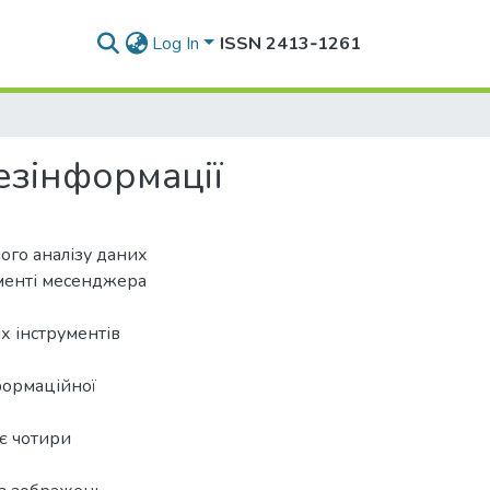
Log In
ISSN 2413‑1261
езінформації
ого аналізу даних
менті месенджера
х інструментів
формаційної
є чотири