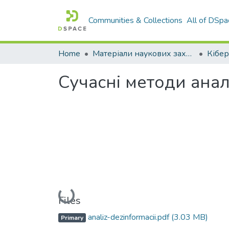
Communities & Collections
All of DSpa
Home
Матеріали наукових заходів
Сучасні методи ана
Loading...
Files
analiz-dezinformacii.pdf
(3.03 MB)
Primary