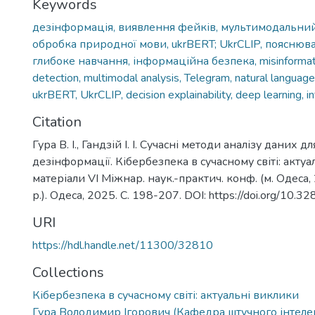
Keywords
дезінформація, виявлення фейків, мультимодальний 
обробка природної мови, ukrBERT; UkrCLIP, пояснюва
глибоке навчання, інформаційна безпека, misinformat
detection, multimodal analysis, Telegram, natural language
ukrBERT, UkrCLIP, decision explainability, deep learning, i
Citation
Гура В. І., Гандзій І. І. Сучасні методи аналізу даних 
дезінформації. Кібербезпека в сучасному світі: актуа
матеріали VI Міжнар. наук.-практич. конф. (м. Одеса
р.). Одеса, 2025. С. 198-207. DOI: https://doi.org/10
URI
https://hdl.handle.net/11300/32810
Collections
Кібербезпека в сучасному світі: актуальні виклики
Гура Володимир Ігорович (Кафедра штучного інтелек