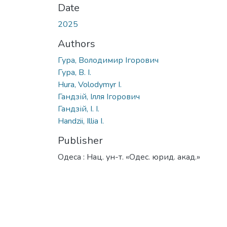
Date
2025
Authors
Гура, Володимир Ігорович
Гура, В. І.
Hura, Volodymyr I.
Гандзій, Ілля Ігорович
Гандзій, І. І.
Handzii, Illia I.
Publisher
Одеса : Нац. ун-т. «Одес. юрид. акад.»