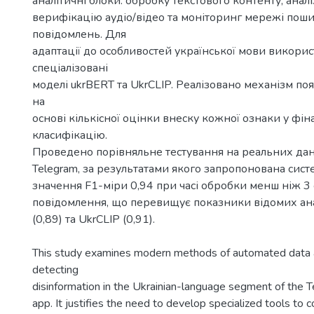
аналітичні блоки: обробку текстового контенту, анал
верифікацію аудіо/відео та моніторинг мережі пош
повідомлень. Для
адаптації до особливостей української мови викори
спеціалізовані
моделі ukrBERT та UkrCLIP. Реалізовано механізм по
на
основі кількісної оцінки внеску кожної ознаки у фін
класифікацію.
Проведено порівняльне тестування на реальних да
Telegram, за результатами якого запропонована сист
значення F1-міри 0,94 при часі обробки менш ніж 3
повідомлення, що перевищує показники відомих ан
(0,89) та UkrCLIP (0,91).
This study examines modern methods of automated data a
detecting
disinformation in the Ukrainian-language segment of the
app. It justifies the need to develop specialized tools to 