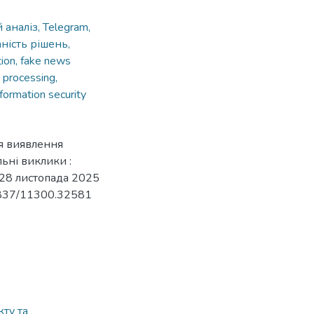
аналіз, Telegram,
ність рішень,
ion, fake news
 processing,
nformation security
для виявлення
льні виклики :
, 28 листопада 2025
.32837/11300.32581
ту та