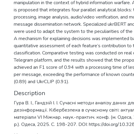
manipulation in the context of hybrid information warfare
is proposed that integrates four parallel analytical blocks:
processing, image analysis, audio/video verification, and m
message dissemination network. Specialized ukrBERT a
were used to adapt the system to the peculiarities of the
A mechanism for explaining decisions was implemented b
quantitative assessment of each feature’s contribution to t
classification. Comparative testing was conducted on real
Telegram platform, and the results showed that the pro
achieved an F1 score of 0.94 with a processing time of l
per message, exceeding the performance of known coun
(0.89) and UkrCLIP (0.91).
Description
Гура В. І., Гандзій І. І. Сучасні методи аналізу даних 
дезінформації. Кібербезпека в сучасному світі: актуа
матеріали VI Міжнар. наук.-практич. конф. (м. Одеса
р.). Одеса, 2025. С. 198-207. DOI: https://doi.org/10