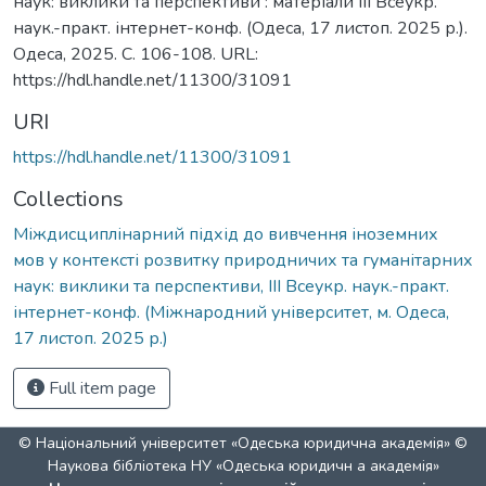
наук: виклики та перспективи : матеріали ІІІ Всеукр.
наук.-практ. інтернет-конф. (Одеса, 17 листоп. 2025 р.).
Одеса, 2025. С. 106-108. URL:
https://hdl.handle.net/11300/31091
URI
https://hdl.handle.net/11300/31091
Collections
Міждисциплінарний підхід до вивчення іноземних
мов у контексті розвитку природничих та гуманітарних
наук: виклики та перспективи, ІІІ Всеукр. наук.-практ.
інтернет-конф. (Міжнародний університет, м. Одеса,
17 листоп. 2025 р.)
Full item page
© Національний університет «Одеська юридична академія» ©
Наукова бібліотека НУ «Одеська юридичн а академія»