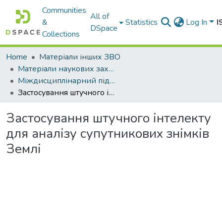
Communities
All of
&
Statistics
Log In
I
DSpace
Collections
Home
Матеріали інших ЗВО
Матеріали наукових заходів Міжнародного університету
Міждисциплінарний підхід до вивчення іноземних мов у контексті розвитку природничих та гуманітарних наук: виклики та перспективи, ІІІ Всеукр. наук.-практ. інтернет-конф. (Міжнародний університет, м. Одеса, 17 листоп. 2025 р.)
Застосування штучного інтелекту для аналізу супутникових знімків Землі
Застосування штучного інтелекту
для аналізу супутникових знімків
Землі