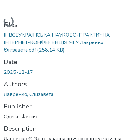
Loading...
Files
ІІІ ВСЕУКРАЇНСЬКА НАУКОВО-ПРАКТИЧНА
ІНТЕРНЕТ-КОНФЕРЕНЦІЯ МГУ Лавренко
Єлизавета.pdf
(258.14 KB)
Date
2025-12-17
Authors
Лавренко, Єлизавета
Publisher
Одеса : Фенікс
Description
Лавренко Є. Застосування штучного інтелекту для