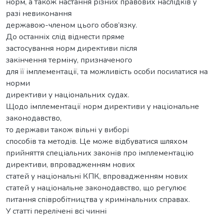
норм, а також настання різних правових наслідків у
разі невиконання
державою-членом цього обов’язку.
До останніх слід віднести пряме
застосування норм директиви після
закінчення терміну, призначеного
для її імплементації, та можливість особи посилатися на
норми
директиви у національних судах.
Щодо імплементації норм директиви у національне
законодавство,
то держави також вільні у виборі
способів та методів. Це може відбуватися шляхом
прийняття спеціальних законів про імплементацію
директиви, впровадженням нових
статей у національні КПК, впровадженням нових
статей у національне законодавство, що регулює
питання співробітництва у кримінальних справах.
У статті перелічені всі чинні