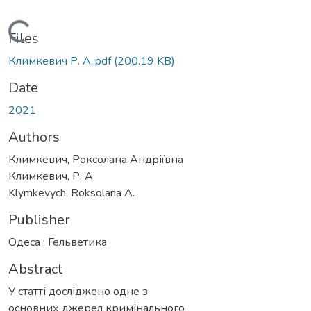
ding...
Files
Климкевич Р. А..pdf
(200.19 KB)
Date
2021
Authors
Климкевич, Роксолана Андріївна
Климкевич, Р. А.
Klymkevych, Roksolana A.
Publisher
Одеса : Гельветика
Abstract
У статті досліджено одне з
основних джерел кримінального