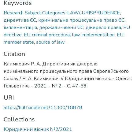
Keywords
Research Subject Categories::LAW/JURISPRUDENCE
,
директива ЄС
,
кримінальне процесуальне право ЄС
,
імплементація
,
держави-члени ЄС
,
джерело права
,
EU
directive
,
EU criminal procedural law
,
implementation
,
EU
member state
,
source of law
Citation
Климкевич Р. А. Директиви як джерело
кримінального процесуального права Європейського
Союзу / Р. А. Климкевич // Юридичний вісник. - Одеса :
Гельветика - 2021. - № 2. - С. 47-53.
URI
https://hdl.handle.net/11300/18878
Collections
Юридичний вісник №2/2021