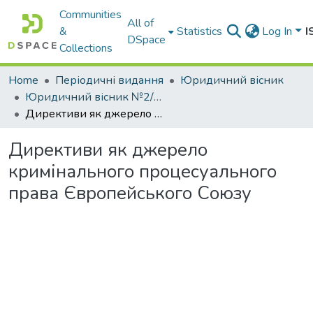
Communities
All of
&
Statistics
Log In
I
DSpace
Collections
Home
Періодичні видання
Юридичний вісник
Юридичний вісник №2/2021
Директиви як джерело кримінального процесуального права Європейського Союзу
Директиви як джерело
кримінального процесуального
права Європейського Союзу