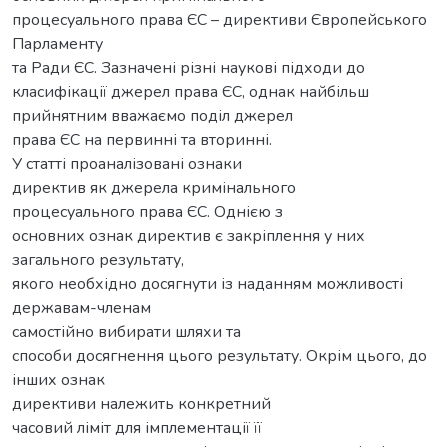
процесуального права ЄС – директиви Європейського
Парламенту
та Ради ЄС. Зазначені різні наукові підходи до
класифікації джерел права ЄС, однак найбільш
прийнятним вважаємо поділ джерел
права ЄС на первинні та вторинні.
У статті проаналізовані ознаки
директив як джерела кримінального
процесуального права ЄС. Однією з
основних ознак директив є закріплення у них
загального результату,
якого необхідно досягнути із наданням можливості
державам-членам
самостійно вибирати шляхи та
способи досягнення цього результату. Окрім цього, до
інших ознак
директиви належить конкретний
часовий ліміт для імплементації її