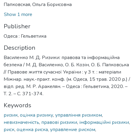
Папковская, Ольга Борисовна
Show 1 more
Publisher
Одеса : Гельветика
Description
Василенко М. Д. Ризики: правова та інформаційна
безпека / М. Д. Василенко, О. Б. Козін, О. Б. Папковська
// Правове життя сучасної України : у 3 т. : матеріали
Міжнар. наук.-практ. конф. (м. Одеса, 15 трав. 2020 р.) /
відп. ред. М. Р. Аракелян. – Одеса : Гельветика, 2020. –
Т. 2. – С. 371-374.
Keywords
ризик
,
оцінка ризику
,
управління ризиком
,
невизначеність
,
правові ризики
,
інформаційні ризики
,
риск
,
оценка риска
,
управление риском
,