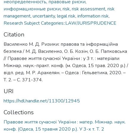
неопределенность
,
правовые риски
,
информационные риски
,
risk
,
risk assessment
,
risk
management
,
uncertainty
,
legal risk
,
information risk
,
Research Subject Categories::LAW/JURISPRUDENCE
Citation
Василенко М. Д. Ризики: правова та інформаційна
безпека / М. Д. Василенко, О. Б. Козін, О. Б. Папковська
// Правове життя сучасної України : у 3 т. : матеріали
Міжнар. наук.-практ. конф. (м. Одеса, 15 трав. 2020 р.) /
відп. ред. М. Р. Аракелян. – Одеса : Гельветика, 2020. –
Т. 2. – С. 371-374.
URI
https://hdl.handle.net/11300/12945
Collections
Правове життя сучасної України : матер. Міжнар. наук.
конф. (Одеса, 15 травня 2020 р.). У 3-х т. Т. 2