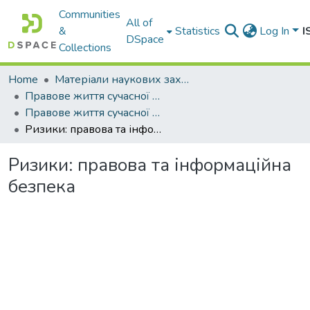
Communities
All of
&
Statistics
Log In
I
DSpace
Collections
Home
Матеріали наукових заходів
Правове життя сучасної України
Правове життя сучасної України : матер. Міжнар. наук. конф. (Одеса, 15 травня 2020 р.). У 3-х т. Т. 2
Ризики: правова та інформаційна безпека
Ризики: правова та інформаційна
безпека