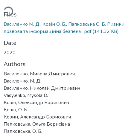
ading...
Files
Василенко М. Д., Козін О. Б., Папковська О. Б. Ризики
правова та інформаційна безпека....pdf
(141.32 KB)
Date
2020
Authors
Василенко, Микола Дмитрович
Василенко, М. Д.
Василенко, Николай Дмитриевич
Vasylenko, Mykola D.
Козін, Олександр Борисович
Козін, О. Б.
Козин, Александр Борисович
Папковська, Ольга Борисівна
Папковська, О. Б.