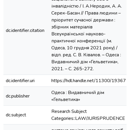
інвалідністю / І. А.Неродик, А. А.
Серек-Басан // Права людини –
пріоритет сучасної держави :
збірник матеріалів
dc.identifier.citation
Всеукраїнської науково-
практичної конференції (м.
Одеса, 10 грудня 2021 року) /
відп. ред. С. В. Ківалов. – Одеса :
Видавничий дім «Гельветика»,
2021. – С. 265-272.
dc.identifier.uri
https://hdl.handle.net/11300/19367
Одеса : Видавничий дім
dc.publisher
«Гельветика»
Research Subject
dc.subject
Categories::LAW/JURISPRUDENCE