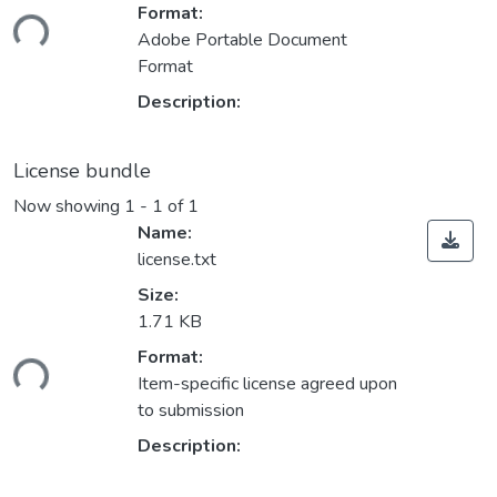
Format:
ding...
Adobe Portable Document
Format
Description:
License bundle
Now showing
1 - 1 of 1
Name:
license.txt
Size:
1.71 KB
Format:
ding...
Item-specific license agreed upon
to submission
Description: