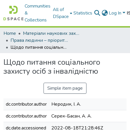
Communities
All of
&
Statistics
Log In
I
DSpace
Collections
Home
Матеріали наукових заходів
Права людини – пріоритет сучасної держави
Щодо питання соціального захисту осіб з інвалідністю
Щодо питання соціального
захисту осіб з інвалідністю
Simple item page
dc.contributor.author
Неродик, І. А.
dc.contributor.author
Серек-Басан, А. А.
dc.date.accessioned
2022-08-18T21:28:46Z