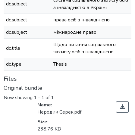
система соціального захисту осіб
dc.subject
з інвалідністю в Україні
dc.subject
права осіб з інвалідністю
dc.subject
міжнародне право
Щодо питання соціального
dc.title
захисту осіб з інвалідністю
dc.type
Thesis
Files
Original bundle
Now showing
1 - 1 of 1
Name:
Неродик Серек.pdf
Size:
238.76 KB