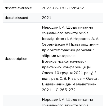
dc.date.available
2022-08-18T21:28:46Z
dc.date.issued
2021
Неродик І. А. Щодо питання
соціального захисту осіб з
інвалідністю / І. А.Неродик, А. А.
Серек-Басан // Права людини –
пріоритет сучасної держави :
збірник матеріалів
dc.description
Всеукраїнської науково-
практичної конференції (м.
Одеса, 10 грудня 2021 року) /
відп. ред. С. В. Ківалов. – Одеса :
Видавничий дім «Гельветика»,
2021. – С. 265-272.
Неродик І. А. Щодо питання
соціального захисту осіб з