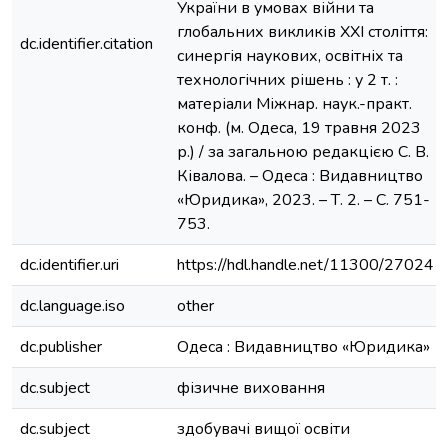
України в умовах війни та
глобальних викликів ХХІ століття:
dc.identifier.citation
синергія наукових, освітніх та
технологічних рішень : у 2 т. :
матеріали Міжнар. наук.-практ.
конф. (м. Одеса, 19 травня 2023
р.) / за загальною редакцією С. В.
Ківалова. – Одеса : Видавництво
«Юридика», 2023. – Т. 2. – С. 751-
753.
dc.identifier.uri
https://hdl.handle.net/11300/27024
dc.language.iso
other
dc.publisher
Одеса : Видавництво «Юридика»
dc.subject
фізичне виховання
dc.subject
здобувачі вищої освіти