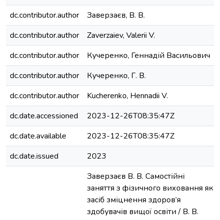
dc.contributor.author
Заверзаєв, В. В.
dc.contributor.author
Zaverzaiev, Valerii V.
dc.contributor.author
Кучеренко, Геннадій Васильович
dc.contributor.author
Кучеренко, Г. В.
dc.contributor.author
Kucherenko, Hennadii V.
dc.date.accessioned
2023-12-26T08:35:47Z
dc.date.available
2023-12-26T08:35:47Z
dc.date.issued
2023
Заверзаєв В. В. Самостійні
заняття з фізичного виховання як
засіб зміцнення здоров’я
здобувачів вищої освіти / В. В.