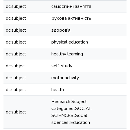
dc.subject
самостійні заняття
dc.subject
рухова активність
dc.subject
здоров’я
dc.subject
physical education
dc.subject
healthy learning
dc.subject
self-study
dc.subject
motor activity
dc.subject
health
Research Subject
Categories::SOCIAL
dc.subject
SCIENCES::Social
sciences::Education