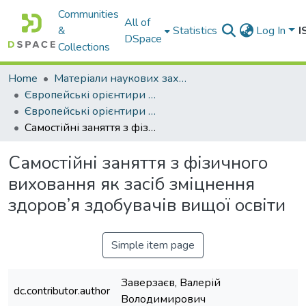
Communities
All of
&
Statistics
Log In
I
DSpace
Collections
Home
Матеріали наукових заходів
Європейські орієнтири розвитку України в умовах війни та глобальних викликів ХХІ століття: синергія наукових, освітніх та технологічних рішень, 2023 р., у 2 т.
Європейські орієнтири розвитку України в умовах війни та глобальних викликів ХХІ століття: синергія наукових, освітніх та технологічних рішень. Том 2
Самостійні заняття з фізичного виховання як засіб зміцнення здоров’я здобувачів вищої освіти
Самостійні заняття з фізичного
виховання як засіб зміцнення
здоров’я здобувачів вищої освіти
Simple item page
Заверзаєв, Валерій
dc.contributor.author
Володимирович