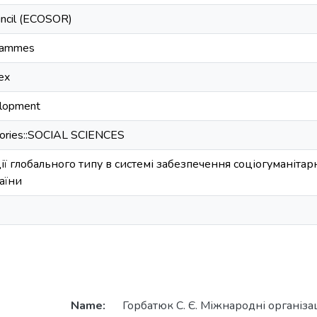
uncil (ECOSOR)
rammes
ex
elopment
gories::SOCIAL SCIENCES
ї глобального типу в системі забезпечення соціогуманіта
аїни
Name:
Горбатюк С. Є. Міжнародні організа