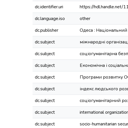
dc.identifier.uri
https://hdl.handle.net
dc.language.iso
other
dc.publisher
Одеса : Національний
dc.subject
міжнародні організаці
dc.subject
соціогуманітарна без
dc.subject
Економічна і соціаль
dc.subject
Програми розвитку 
dc.subject
індекс людського роз
dc.subject
соціогуманітарний ро
dc.subject
international organizatio
dc.subject
socio-humanitarian secur