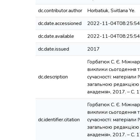
dc.contributor.author
Horbatiuk, Svitlana Ye.
dc.date.accessioned
2022-11-04T08:25:5
dc.date.available
2022-11-04T08:25:5
dc.date.issued
2017
Горбатюк С. Є. Міжнар
виклики сьогодення та 
dc.description
сучасності: матеріали
загальною редакцією д
академія», 2017. – С. 
Горбатюк С. Є. Міжнар
виклики сьогодення та 
dc.identifier.citation
сучасності: матеріали
загальною редакцією д
академія», 2017. – С. 