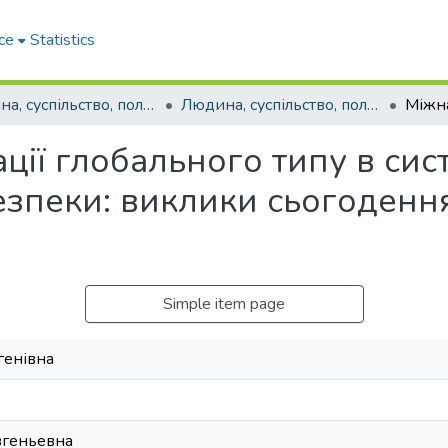
ce
Statistics
Людина, суспільство, політика: актуальні виклики сучасності
Людина, суспільство, політика: актуальні виклики сучасності (24-25 лютого 2017 р.)
ції глобального типу в сис
езпеки: виклики сьогоденн
Simple item page
генівна
вгеньевна