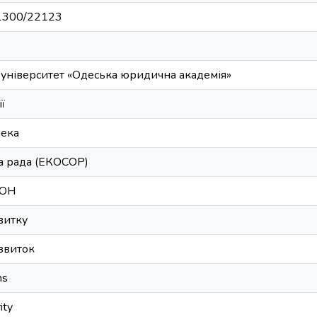
/11300/22123
 університет «Одеська юридична академія»
ї
пека
на рада (ЕКОСОР)
ООН
витку
звиток
ns
ity