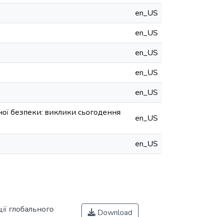
en_US
en_US
en_US
en_US
en_US
рної безпеки: виклики сьогодення
en_US
en_US
ції глобального
Download