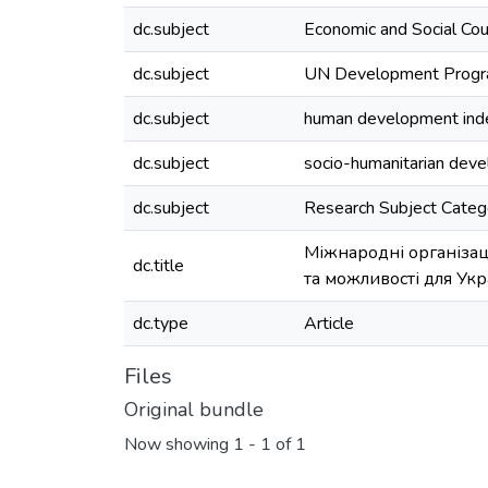
dc.subject
Economic and Social Co
dc.subject
UN Development Prog
dc.subject
human development ind
dc.subject
socio-humanitarian dev
dc.subject
Research Subject Cate
Міжнародні організаці
dc.title
та можливості для Укр
dc.type
Article
Files
Original bundle
Now showing
1 - 1 of 1