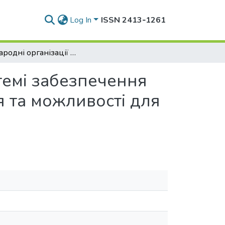
Log In
ISSN 2413‑1261
Міжнародні організації глобального типу в системі забезпечення соціогуманітарної безпеки: виклики сьогодення та можливості для України
темі забезпечення
я та можливості для