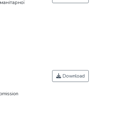
уманітарної
Download
ubmission