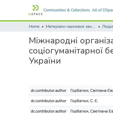
Communities & Collections
All of DSpa
Home
Матеріали наукових заходів
Міжнародні організа
соціогуманітарної б
України
dc.contributor.author
Горбатюк, Світлана Єв
dc.contributor.author
Горбатюк, С. Є.
dc.contributor.author
Горбатюк, Светлана Е