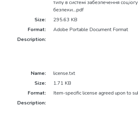
типу в системі забезпечення соціог
безпеки....pdf
Size:
295.63 KB
Format:
Adobe Portable Document Format
Description:
Name:
license.txt
Size:
1.71 KB
Format:
Item-specific license agreed upon to s
Description: