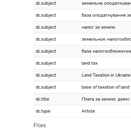
dc.subject
земельне оподаткуван
dc.subject
база оподаткування з
dc.subject
налог за землю
dc.subject
земельное налогообл
dc.subject
база налогообложения
dc.subject
land tax
dc.subject
Land Taxation in Ukraine
dc.subject
base of taxation of land 
dc.title
Плата за землю: деякі
dc.type
Article
Files