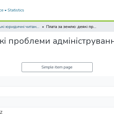
ce
Statistics
Одеські юридичні читання : Матеріали Всеукраїнської науково-практичної конференції (м. Одеса, 10-11 листопада 2017 р.)
Плата за землю: деякі проблеми адміністрування та шляхи їх вирішення
кі проблеми адмініструванн
Simple item page
9Z