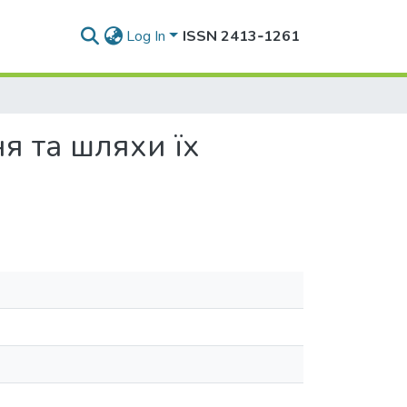
Log In
ISSN 2413‑1261
я та шляхи їх