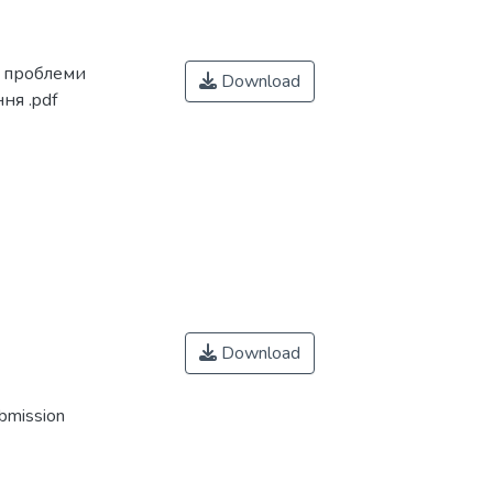
і проблеми
Download
ня .pdf
Download
ubmission