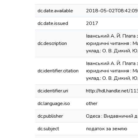
dc.date.available
2018-05-02T08:42:0
dc.date.issued
2017
Іванський А. Й. Плата 
dc.description
юридичні читання : Мат
уклад.: О. В. Дикий, Ю
Іванський А. Й. Плата 
dc.identifier.citation
юридичні читання : Мат
уклад.: О. В. Дикий, Ю
dc.identifier.uri
http://hdl.handle.net/
dc.language.iso
other
dc.publisher
Одеса : Видавничий д
dc.subject
податок за землю