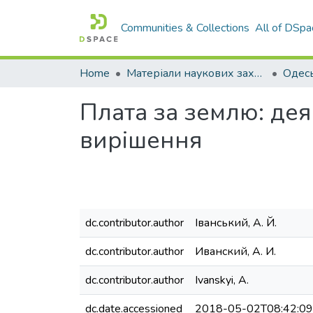
Communities & Collections
All of DSpa
Home
Матеріали наукових заходів
Плата за землю: дея
вирішення
dc.contributor.author
Іванський, А. Й.
dc.contributor.author
Иванский, А. И.
dc.contributor.author
Ivanskyi, A.
dc.date.accessioned
2018-05-02T08:42:0