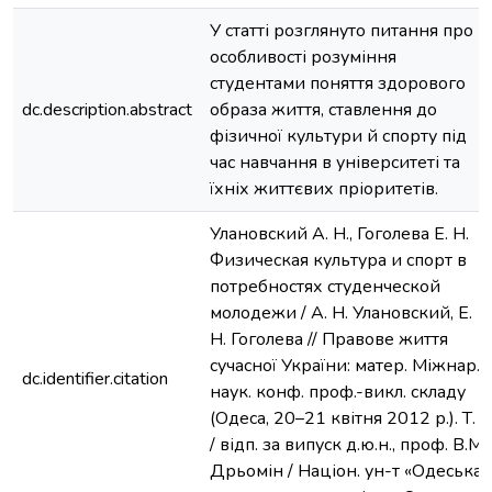
У статті розглянуто питання про
особливості розуміння
студентами поняття здорового
dc.description.abstract
образа життя, ставлення до
фізичної культури й спорту під
час навчання в університеті та
їхніх життєвих пріоритетів.
Улановский А. Н., Гоголева Е. Н.
Физическая культура и спорт в
потребностях студенческой
молодежи / А. Н. Улановский, Е.
Н. Гоголева // Правове життя
сучасної України: матер. Міжнар.
dc.identifier.citation
наук. конф. проф.-викл. складу
(Одеса, 20–21 квітня 2012 р.). Т. 2
/ відп. за випуск д.ю.н., проф. В.М.
Дрьомін / Націон. ун-т «Одеська