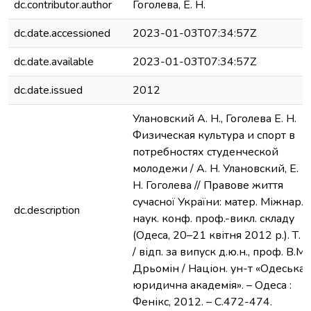
dc.contributor.author
Гоголева, Е. Н.
dc.date.accessioned
2023-01-03T07:34:57Z
dc.date.available
2023-01-03T07:34:57Z
dc.date.issued
2012
Улановский А. Н., Гоголева Е. Н.
Физическая культура и спорт в
потребностях студенческой
молодежи / А. Н. Улановский, Е.
Н. Гоголева // Правове життя
сучасної України: матер. Міжнар.
dc.description
наук. конф. проф.-викл. складу
(Одеса, 20–21 квітня 2012 р.). Т. 2
/ відп. за випуск д.ю.н., проф. В.М.
Дрьомін / Націон. ун-т «Одеська
юридична академія». – Одеса :
Фенікс, 2012. – С.472-474.