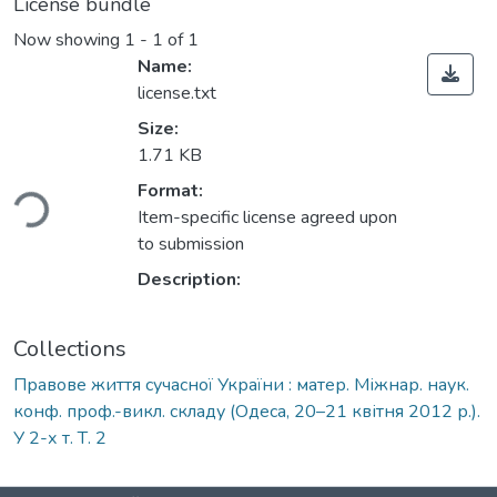
License bundle
Now showing
1 - 1 of 1
Name:
license.txt
Size:
1.71 KB
Loading...
Format:
Item-specific license agreed upon
to submission
Description:
Collections
Правове життя сучасної України : матер. Міжнар. наук.
конф. проф.-викл. складу (Одеса, 20–21 квітня 2012 р.).
У 2-х т. Т. 2