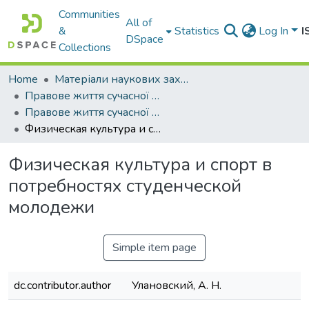
Communities
All of
&
Statistics
Log In
I
DSpace
Collections
Home
Матеріали наукових заходів
Правове життя сучасної України
Правове життя сучасної України : матер. Міжнар. наук. конф. проф.-викл. складу (Одеса, 20–21 квітня 2012 р.). У 2-х т. Т. 2
Физическая культура и спорт в потребностях студенческой молодежи
Физическая культура и спорт в
потребностях студенческой
молодежи
Simple item page
dc.contributor.author
Улановский, А. Н.