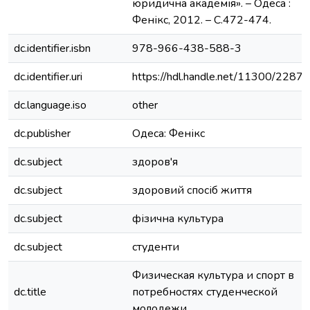
юридична академія». – Одеса :
Фенікс, 2012. – С.472-474.
dc.identifier.isbn
978-966-438-588-3
dc.identifier.uri
https://hdl.handle.net/11300/22872
dc.language.iso
other
dc.publisher
Одеса: Фенікс
dc.subject
здоров'я
dc.subject
здоровий спосіб життя
dc.subject
фізична культура
dc.subject
студенти
Физическая культура и спорт в
dc.title
потребностях студенческой
молодежи