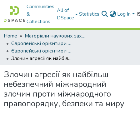
Communities
All of
&
Statistics
Log In
I
DSpace
Collections
Home
Матеріали наукових заходів
Європейські орієнтири розвитку України в умовах війни та глобальних викликів ХХІ століття: синергія наукових, освітніх та технологічних рішень, 2023 р., у 2 т.
Європейські орієнтири розвитку України в умовах війни та глобальних викликів ХХІ століття: синергія наукових, освітніх та технологічних рішень. Том 1
Злочин агресії як найбільш небезпечний міжнародний злочин проти міжнародного правопорядку, безпеки та миру
Злочин агресії як найбільш
небезпечний міжнародний
злочин проти міжнародного
правопорядку, безпеки та миру