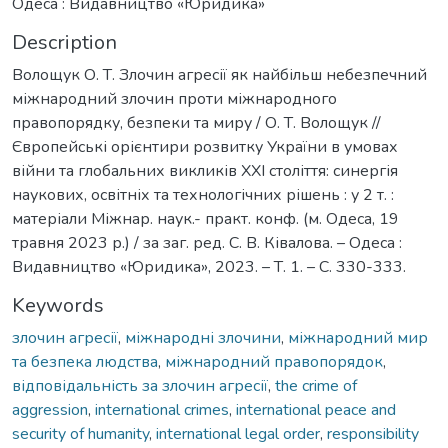
Одеса : Видавництво «Юридика»
Description
Волощук О. Т. Злочин агресії як найбільш небезпечний
міжнародний злочин проти міжнародного
правопорядку, безпеки та миру / О. Т. Волощук //
Європейські орієнтири розвитку України в умовах
війни та глобальних викликів ХХІ століття: синергія
наукових, освітніх та технологічних рішень : у 2 т. :
матеріали Міжнар. наук.- практ. конф. (м. Одеса, 19
травня 2023 р.) / за заг. ред. С. В. Ківалова. – Одеса :
Видавництво «Юридика», 2023. – Т. 1. – С. 330-333.
Keywords
злочин агресії
,
міжнародні злочини
,
міжнародний мир
та безпека людства
,
міжнародний правопорядок
,
відповідальність за злочин агресії
,
the crime of
aggression
,
international crimes
,
international peace and
security of humanity
,
international legal order
,
responsibility