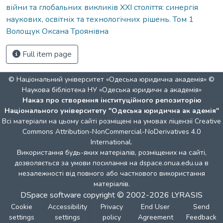
війни та глобальних викликів ХХІ століття: синергія
наукових, освітніх та технологічних рішень. Том 1
Волощук Оксана Троянівна
Full item page
© Національний університет «Одеська юридична академія» ©
Наукова бібліотека НУ «Одеська юридичн а академія»
Наказ про створення інституційного репозиторію
Національного університету "Одеська юридична ак адемія"
Всі матеріали на цьому сайті розміщені на умовах ліцензії
Creative
Commons Attribution-NonCommercial-NoDerivatives 4.0
International
.
Використання будь-яких матеріалів, розміщених на сайті,
дозволяється за умови посилання на dspace.onua.edu.ua в
незалежності від повного або часткового використання
матеріалів.
DSpace software
copyright © 2002-2026
LYRASIS
Cookie
Accessibility
Privacy
End User
Send
settings
settings
policy
Agreement
Feedback