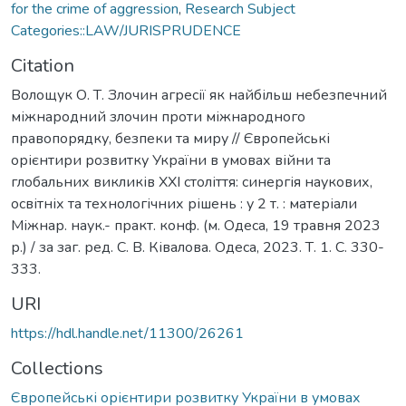
for the crime of aggression
,
Research Subject
Categories::LAW/JURISPRUDENCE
Citation
Волощук О. Т. Злочин агресії як найбільш небезпечний
міжнародний злочин проти міжнародного
правопорядку, безпеки та миру // Європейські
орієнтири розвитку України в умовах війни та
глобальних викликів ХХІ століття: синергія наукових,
освітніх та технологічних рішень : у 2 т. : матеріали
Міжнар. наук.- практ. конф. (м. Одеса, 19 травня 2023
р.) / за заг. ред. С. В. Ківалова. Одеса, 2023. Т. 1. С. 330-
333.
URI
https://hdl.handle.net/11300/26261
Collections
Європейські орієнтири розвитку України в умовах