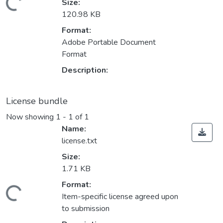
ding...
Size:
120.98 KB
Format:
Adobe Portable Document
Format
Description:
License bundle
Now showing
1 - 1 of 1
Name:
license.txt
Size:
1.71 KB
Format:
ding...
Item-specific license agreed upon
to submission