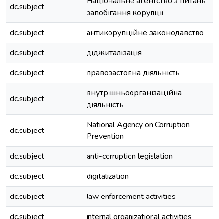
Національне агентство з питань
dc.subject
запобігання корупції
dc.subject
антикорупційне законодавство
dc.subject
діджиталізація
dc.subject
правозастовна діяльність
внутрішньоорганізаційна
dc.subject
діяльність
National Agency on Corruption
dc.subject
Prevention
dc.subject
anti-corruption legislation
dc.subject
digitalization
dc.subject
law enforcement activities
dc.subject
internal organizational activities