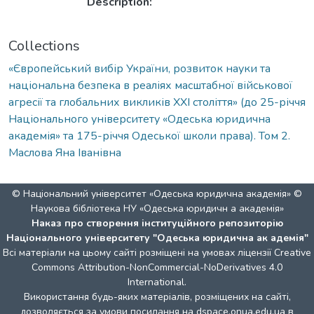
Description:
Collections
«Європейський вибір України, розвиток науки та
національна безпека в реаліях масштабної військової
агресії та глобальних викликів ХХІ століття» (до 25-річчя
Національного університету «Одеська юридична
академія» та 175-річчя Одеської школи права). Том 2.
Маслова Яна Іванівна
© Національний університет «Одеська юридична академія» ©
Наукова бібліотека НУ «Одеська юридичн а академія»
Наказ про створення інституційного репозиторію
Національного університету "Одеська юридична ак адемія"
Всі матеріали на цьому сайті розміщені на умовах ліцензії
Creative
Commons Attribution-NonCommercial-NoDerivatives 4.0
International
.
Використання будь-яких матеріалів, розміщених на сайті,
дозволяється за умови посилання на dspace.onua.edu.ua в