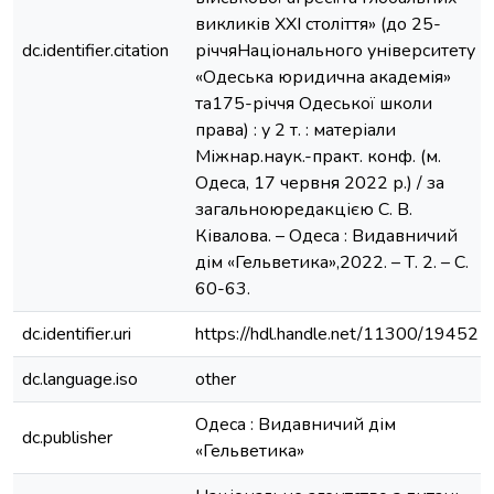
викликів ХХІ століття» (до 25-
dc.identifier.citation
річчяНаціонального університету
«Одеська юридична академія»
та175-річчя Одеської школи
права) : у 2 т. : матеріали
Міжнар.наук.-практ. конф. (м.
Одеса, 17 червня 2022 р.) / за
загальноюредакцією С. В.
Ківалова. – Одеса : Видавничий
дім «Гельветика»,2022. – Т. 2. – С.
60-63.
dc.identifier.uri
https://hdl.handle.net/11300/19452
dc.language.iso
other
Одеса : Видавничий дім
dc.publisher
«Гельветика»