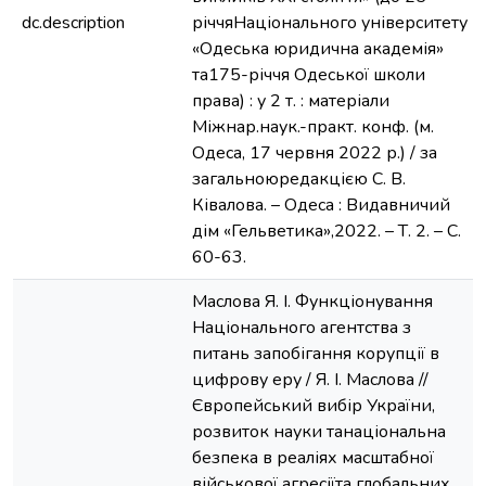
dc.description
річчяНаціонального університету
«Одеська юридична академія»
та175-річчя Одеської школи
права) : у 2 т. : матеріали
Міжнар.наук.-практ. конф. (м.
Одеса, 17 червня 2022 р.) / за
загальноюредакцією С. В.
Ківалова. – Одеса : Видавничий
дім «Гельветика»,2022. – Т. 2. – С.
60-63.
Маслова Я. І. Функціонування
Національного агентства з
питань запобігання корупції в
цифрову еру / Я. І. Маслова //
Європейський вибір України,
розвиток науки танаціональна
безпека в реаліях масштабної
військової агресіїта глобальних