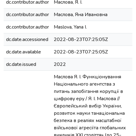
dc.contributor.author
Маслова, Я. І.
dc.contributor.author
Маслова, Яна Ивановна
dc.contributor.author
Maslova, Yana I.
dc.date.accessioned
2022-08-23T07:25:05Z
dc.date.available
2022-08-23T07:25:05Z
dc.date.issued
2022
Маслова Я. І. Функціонування
Національного агентства з
питань запобігання корупції в
цифрову еру / Я. І. Маслова //
Європейський вибір України,
розвиток науки танаціональна
безпека в реаліях масштабної
військової агресіїта глобальних
викликів ХХІ століття» (до 25-