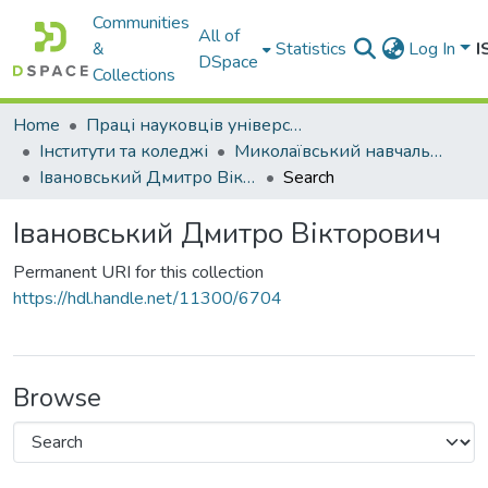
Communities
All of
&
Statistics
Log In
I
DSpace
Collections
Home
Праці науковців університету
Інститути та коледжі
Миколаївський навчально-науковий інститут права
Івановський Дмитро Вікторович
Search
Івановський Дмитро Вікторович
Permanent URI for this collection
https://hdl.handle.net/11300/6704
Browse