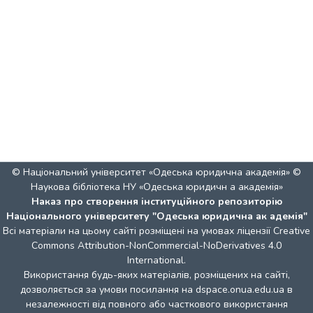
© Національний університет «Одеська юридична академія» ©
Наукова бібліотека НУ «Одеська юридичн а академія»
Наказ про створення інституційного репозиторію
Національного університету "Одеська юридична ак адемія"
Всі матеріали на цьому сайті розміщені на умовах ліцензії
Creative
Commons Attribution-NonCommercial-NoDerivatives 4.0
International
.
Використання будь-яких матеріалів, розміщених на сайті,
дозволяється за умови посилання на dspace.onua.edu.ua в
незалежності від повного або часткового використання