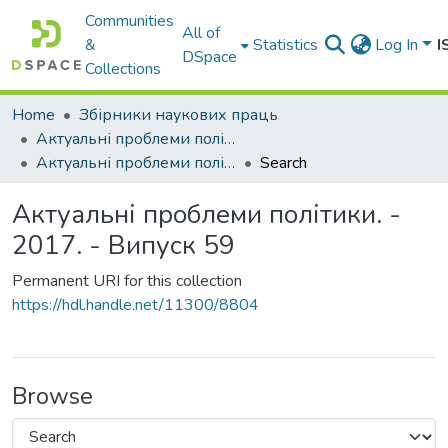
Communities
All of
&
Statistics
Log In
I
DSpace
Collections
Home
Збірники наукових праць
Актуальні проблеми політики
Актуальні проблеми політики. - 2017. - Випуск 59
Search
Актуальні проблеми політики. -
2017. - Випуск 59
Permanent URI for this collection
https://hdl.handle.net/11300/8804
Browse