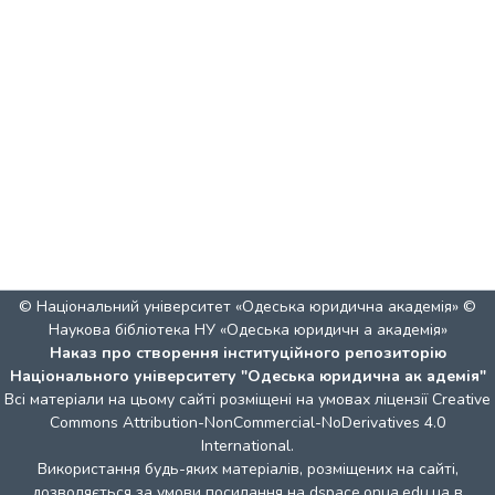
© Національний університет «Одеська юридична академія» ©
Наукова бібліотека НУ «Одеська юридичн а академія»
Наказ про створення інституційного репозиторію
Національного університету "Одеська юридична ак адемія"
Всі матеріали на цьому сайті розміщені на умовах ліцензії
Creative
Commons Attribution-NonCommercial-NoDerivatives 4.0
International
.
Використання будь-яких матеріалів, розміщених на сайті,
дозволяється за умови посилання на dspace.onua.edu.ua в