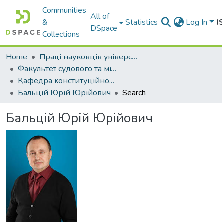
Communities
All of
&
Statistics
Log In
I
DSpace
Collections
Home
Праці науковців університету
Факультет судового та міжнародного права
Кафедра конституційного права
Бальцій Юрій Юрійович
Search
Бальцій Юрій Юрійович