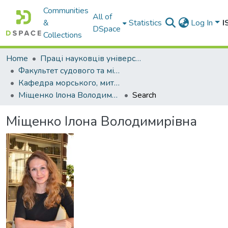
Communities
All of
&
Statistics
Log In
I
DSpace
Collections
Home
Праці науковців університету
Факультет судового та міжнародного права
Кафедра морського, митного та інформаційного права
Міщенко Ілона Володимирівна
Search
Міщенко Ілона Володимирівна