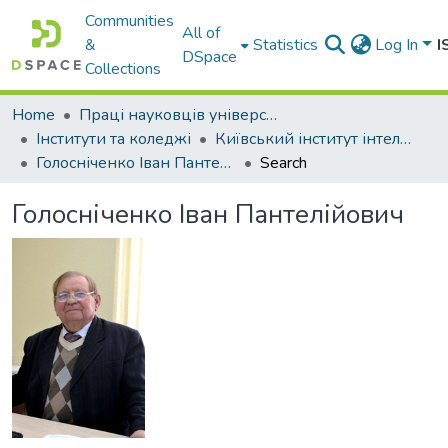
Communities
All of
&
Statistics
Log In
I
DSpace
Collections
Home
Праці науковців університету
Інститути та коледжі
Київський інститут інтелектуальної власності та права Національного університету «Одеська юридична академія»
Голосніченко Іван Пантелійович
Search
Голосніченко Іван Пантелійович