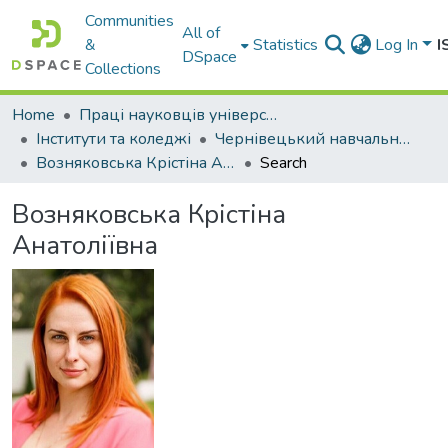
Communities
All of
&
Statistics
Log In
I
DSpace
Collections
Home
Праці науковців університету
Інститути та коледжі
Чернівецький навчально-науковий юридичний інститут Національного університету «Одеська юридична академія»
Возняковська Крістіна Анатоліївна
Search
Возняковська Крістіна
Анатоліївна