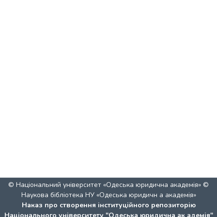
© Національний університет «Одеська юридична академія» ©
Наукова бібліотека НУ «Одеська юридичн а академія»
Наказ про створення інституційного репозиторію
Національного університету "Одеська юридична ак адемія"