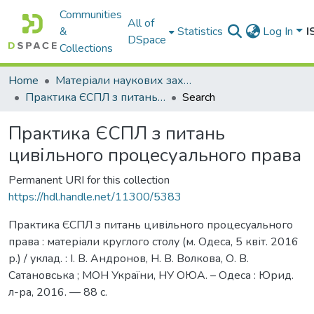
Communities
All of
&
Statistics
Log In
I
DSpace
Collections
Home
Матеріали наукових заходів
Практика ЄСПЛ з питань цивільного процесуального права
Search
Практика ЄСПЛ з питань
цивільного процесуального права
Permanent URI for this collection
https://hdl.handle.net/11300/5383
Практика ЄСПЛ з питань цивільного процесуального
права : матеріали круглого столу (м. Одеса, 5 квіт. 2016
р.) / уклад. : І. В. Андронов, Н. В. Волкова, О. В.
Сатановська ; МОН України, НУ ОЮА. – Одеса : Юрид.
л-ра, 2016. — 88 с.