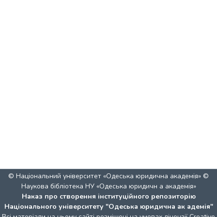
© Національний університет «Одеська юридична академія» ©
Наукова бібліотека НУ «Одеська юридичн а академія»
Наказ про створення інституційного репозиторію
Національного університету "Одеська юридична ак адемія"
Всі матеріали на цьому сайті розміщені на умовах ліцензії
Creative