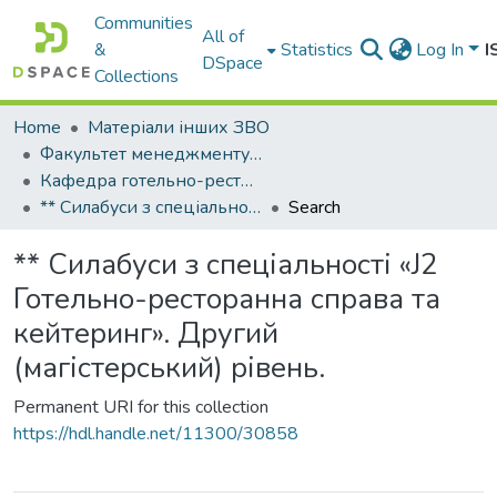
Communities
All of
&
Statistics
Log In
I
DSpace
Collections
Home
Матеріали інших ЗВО
Факультет менеджменту, готельно-ресторанної справи та туризму Міжнародного університету
Кафедра готельно-ресторанного і туристичного бізнесу
** Силабуси з спеціальності «J2 Готельно-ресторанна справа та кейтеринг». Другий (магістерський) рівень.
Search
** Силабуси з спеціальності «J2
Готельно-ресторанна справа та
кейтеринг». Другий
(магістерський) рівень.
Permanent URI for this collection
https://hdl.handle.net/11300/30858