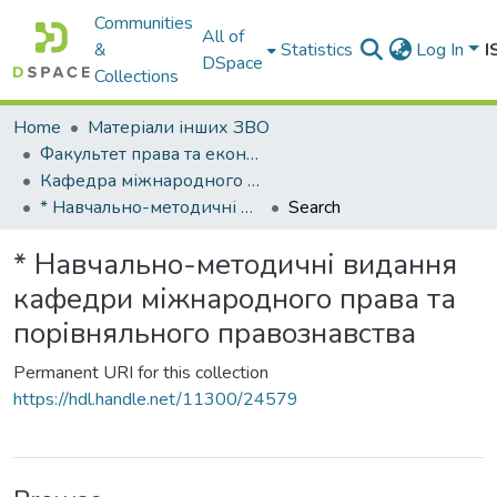
Communities
All of
&
Statistics
Log In
I
DSpace
Collections
Home
Матеріали інших ЗВО
Факультет права та економіки Міжнародного університету
Кафедра міжнародного права та порівняльного правознавства
* Навчально-методичні видання кафедри міжнародного права та порівняльного правознавства
Search
* Навчально-методичні видання
кафедри міжнародного права та
порівняльного правознавства
Permanent URI for this collection
https://hdl.handle.net/11300/24579