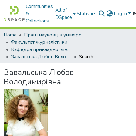
Communities
All of
&
Statistics
Log In
I
DSpace
Collections
Home
Праці науковців університету
Факультет журналістики
Кафедра прикладної лінгвістики та літературознавства
Завальська Любов Володимирівна
Search
Завальська Любов
Володимирівна